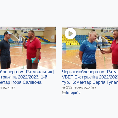
бленерго vs Рятувальник |
Черкасиобленерго vs Рятув
тра-ліга 2022/2023. 1-й
VBET Екстра-ліга 2022/2023
ентар Ігоря Салівона
тур. Коментар Сергія Гупа
гляди(ів)
232
перегляди(ів)
Інтерв’ю