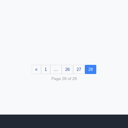
«
1
…
26
27
28
Page 28 of 28