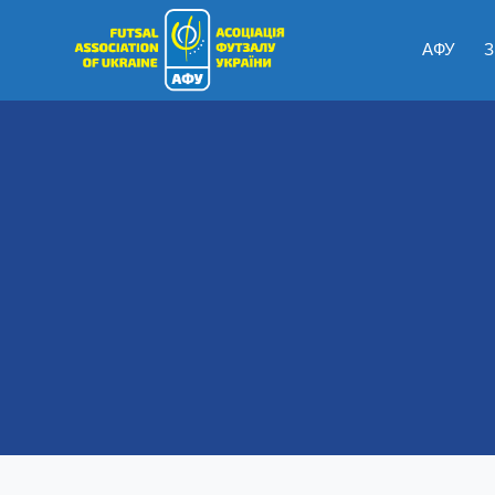
АФУ
З