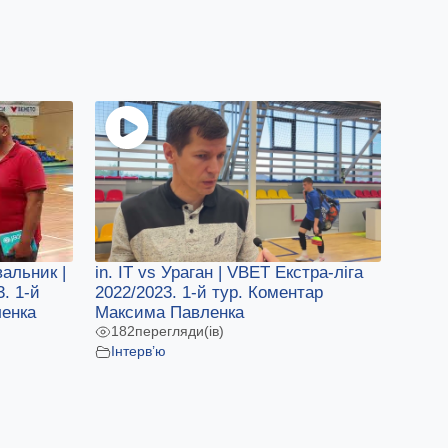
альник |
in. IT vs Ураган | VBET Екстра-ліга
. 1-й
2022/2023. 1-й тур. Коментар
ленка
Максима Павленка
182
перегляди(ів)
Інтерв’ю