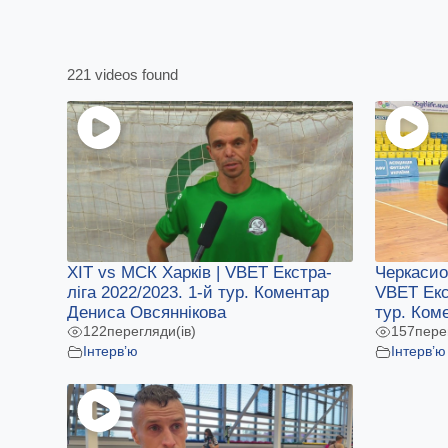
221 videos found
ХІТ vs МСК Харків | VBET Екстра-
Черкасио
ліга 2022/2023. 1-й тур. Коментар
VBET Екс
Дениса Овсяннікова
тур. Ком
122
перегляди(ів)
157
пере
Інтерв’ю
Інтерв’ю