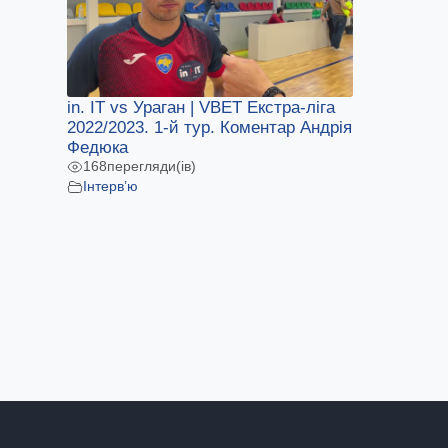
in. IT vs Ураган | VBET Екстра-ліга
2022/2023. 1-й тур. Коментар Андрія
Федюка
168
перегляди(ів)
Інтерв’ю