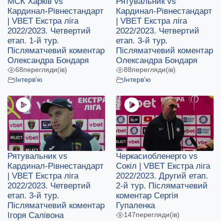
МСК Харків vs
Рятувальник vs
Кардинал-Рівнестандарт
Кардинал-Рівнестандарт
| VBET Екстра ліга
| VBET Екстра ліга
2022/2023. Четвертий
2022/2023. Четвертий
етап. 1-й тур.
етап. 3-й тур.
Післяматчевий коментар
Післяматчевий коментар
Олександра Бондаря
Олександра Бондаря
68
перегляди(ів)
88
перегляди(ів)
Інтерв’ю
Інтерв’ю
Рятувальник vs
Черкасиобленерго vs
Кардинал-Рівнестандарт
Сокіл | VBET Екстра ліга
| VBET Екстра ліга
2022/2023. Другий етап.
2022/2023. Четвертий
2-й тур. Післяматчевий
етап. 3-й тур.
коментар Сергія
Післяматчевий коментар
Гупаленка
Ігоря Салівона
147
перегляди(ів)