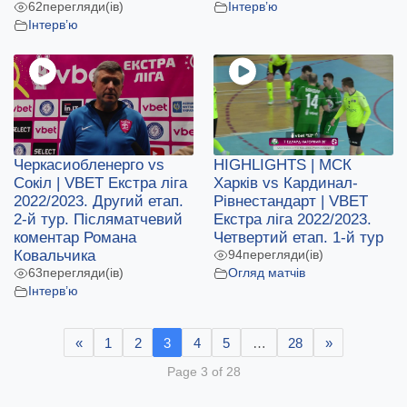
62
перегляди(ів)
Інтерв’ю
Інтерв’ю
Черкасиобленерго vs
HIGHLIGHTS | МСК
Сокіл | VBET Екстра ліга
Харків vs Кардинал-
2022/2023. Другий етап.
Рівнестандарт | VBET
2-й тур. Післяматчевий
Екстра ліга 2022/2023.
коментар Романа
Четвертий етап. 1-й тур
Ковальчика
94
перегляди(ів)
63
перегляди(ів)
Огляд матчів
Інтерв’ю
«
1
2
3
4
5
…
28
»
Page 3 of 28