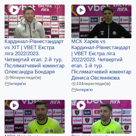
Кардинал-Рівнестандарт
МСК Харків vs
vs ХІТ | VBET Екстра
Кардинал-Рівнестандарт
ліга 2022/2023.
| VBET Екстра ліга
Четвертий етап. 2-й тур.
2022/2023. Четвертий
Післяматчевий коментар
етап. 1-й тур.
Олександра Бондаря
Післяматчевий коментар
Дениса Овсяннікова
96
перегляди(ів)
Інтерв’ю
104
перегляди(ів)
Інтерв’ю