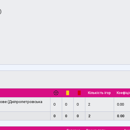
)
Кількість ігор
Коефіці
ове (Дніпропетровська
0
0
0
2
0.00
0
0
0
2
0.00