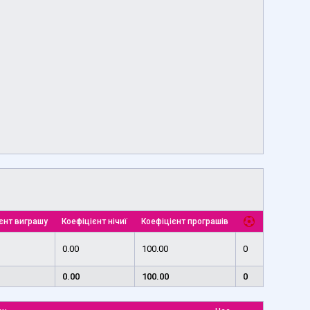
єнт виграшу
Коефіцієнт нічиї
Коефіцієнт програшів
0.00
100.00
0
0.00
100.00
0