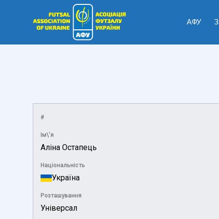
АФУ
З
#
Ім\'я
Аліна Остапець
Національність
Україна
Розташування
Універсал