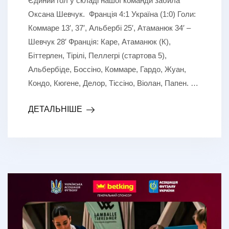
Єдиний гол у складі нашої команди забила
Оксана Шевчук. Франція 4:1 Україна (1:0) Голи:
Коммаре 13′, 37′, Альбербі 25′, Атаманюк 34′ –
Шевчук 28′ Франція: Каре, Атаманюк (К),
Біттерлен, Тірілі, Пеллегрі (стартова 5),
Альбербіде, Боссіно, Коммаре, Гардо, Жуан,
Кондо, Кюгене, Делор, Тіссіно, Віолан, Папен. …
ДЕТАЛЬНІШЕ