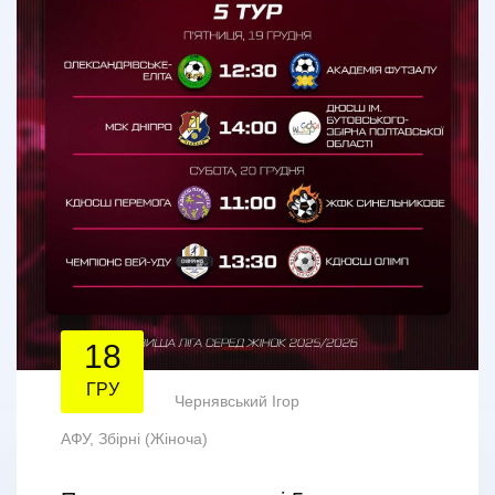
18
ГРУ
Чернявський Ігор
АФУ
,
Збірні (Жіноча)