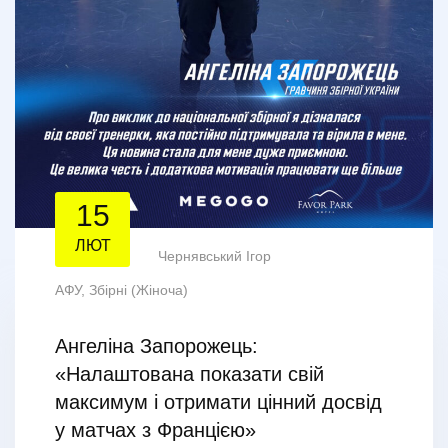
15
ЛЮТ
Чернявський Ігор
АФУ
,
Збірні (Жіноча)
Ангеліна Запорожець:
«Налаштована показати свій
максимум і отримати цінний досвід
у матчах з Францією»