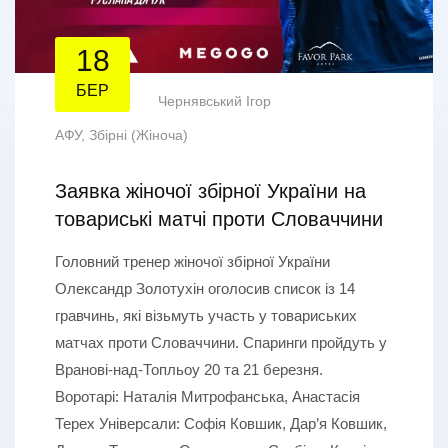
18
БЕР
Чернявський Ігор
АФУ
,
Збірні (Жіноча)
Заявка жіночої збірної України на
товариські матчі проти Словаччини
Головний тренер жіночої збірної України
Олександр Золотухін оголосив список із 14
гравчинь, які візьмуть участь у товариських
матчах проти Словаччини. Спаринги пройдуть у
Вранові-над-Топльоу 20 та 21 березня.
Воротарі: Наталія Митрофанська, Анастасія
Терех Універсали: Софія Ковшик, Дар’я Ковшик,