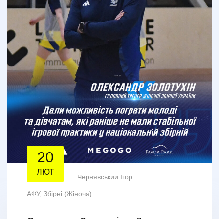
20
ЛЮТ
Чернявський Ігор
АФУ
,
Збірні (Жіноча)