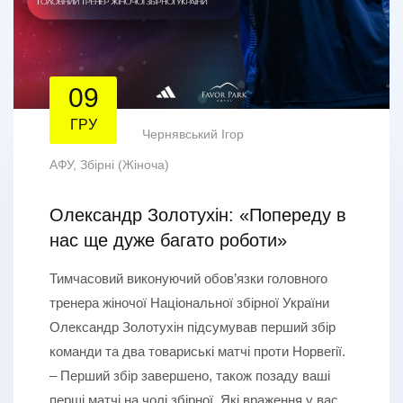
09
ГРУ
Чернявський Ігор
АФУ
,
Збірні (Жіноча)
Олександр Золотухін: «Попереду в
нас ще дуже багато роботи»
Тимчасовий виконуючий обов’язки головного
тренера жіночої Національної збірної України
Олександр Золотухін підсумував перший збір
команди та два товариські матчі проти Норвегії.
– Перший збір завершено, також позаду ваші
перші матчі на чолі збірної. Які враження у вас