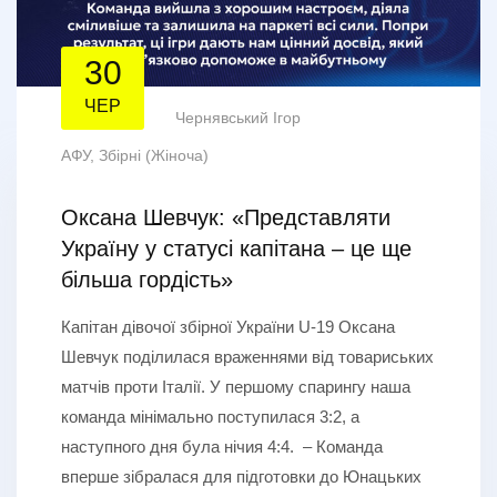
30
ЧЕР
Чернявський Ігор
АФУ
,
Збірні (Жіноча)
Оксана Шевчук: «Представляти
Україну у статусі капітана – це ще
більша гордість»
Капітан дівочої збірної України U-19 Оксана
Шевчук поділилася враженнями від товариських
матчів проти Італії. У першому спарингу наша
команда мінімально поступилася 3:2, а
наступного дня була нічия 4:4. – Команда
вперше зібралася для підготовки до Юнацьких