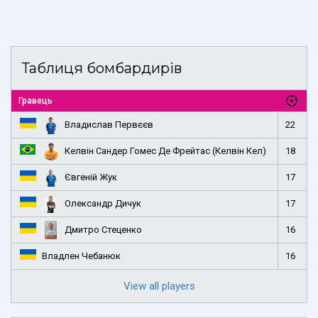
Таблиця бомбардирів
Гравець
Владислав Первєєв
22
Келвін Сандер Гомес Де Фрейтас (Келвін Кел)
18
Євгеній Жук
17
Олександр Дичук
17
Дмитро Стеценко
16
Владлен Чебанюк
16
View all players