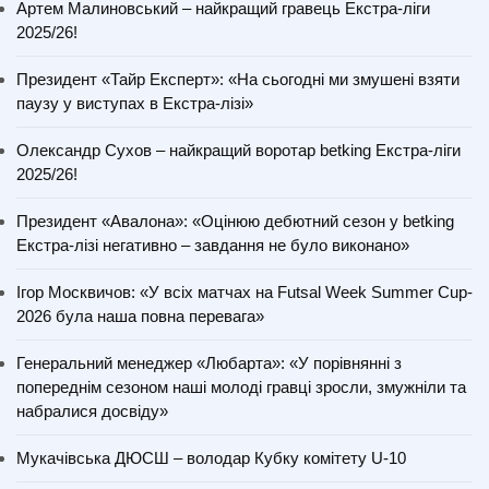
Артем Малиновський – найкращий гравець Екстра-ліги
2025/26!
Президент «Тайр Експерт»: «На сьогодні ми змушені взяти
паузу у виступах в Екстра-лізі»
Олександр Сухов – найкращий воротар betking Екстра-ліги
2025/26!
Президент «Авалона»: «Оцінюю дебютний сезон у betking
Екстра-лізі негативно – завдання не було виконано»
Ігор Москвичов: «У всіх матчах на Futsal Week Summer Cup-
2026 була наша повна перевага»
Генеральний менеджер «Любарта»: «У порівнянні з
попереднім сезоном наші молоді гравці зросли, змужніли та
набралися досвіду»
Мукачівська ДЮСШ – володар Кубку комітету U-10