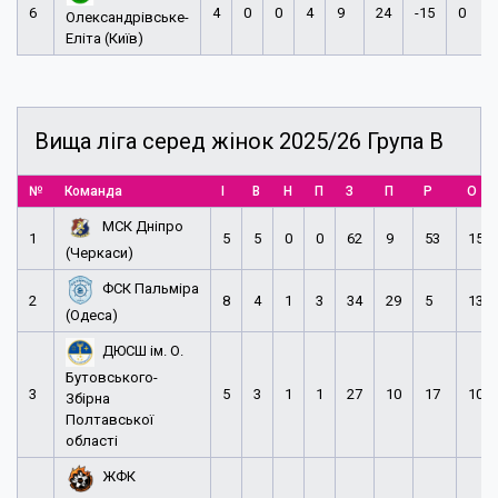
6
4
0
0
4
9
24
-15
0
Олександрівське-
Еліта (Київ)
Вища ліга серед жінок 2025/26 Група В
№
Команда
І
В
Н
П
З
П
Р
О
МСК Дніпро
1
5
5
0
0
62
9
53
15
(Черкаси)
ФСК Пальміра
2
8
4
1
3
34
29
5
13
(Одеса)
ДЮСШ ім. О.
Бутовського-
3
5
3
1
1
27
10
17
10
Збірна
Полтавської
області
ЖФК