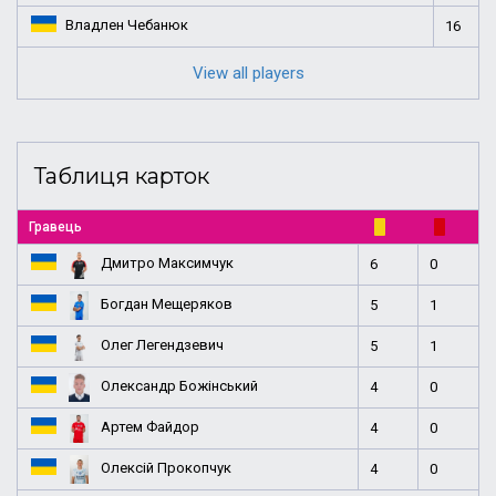
Владлен Чебанюк
16
View all players
Таблиця карток
Гравець
Дмитро Максимчук
6
0
Богдан Мещеряков
5
1
Олег Легендзевич
5
1
Олександр Божінський
4
0
Артем Файдор
4
0
Олексій Прокопчук
4
0