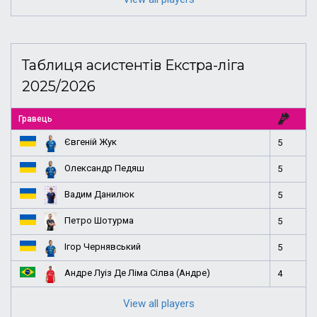
Таблиця асистентів Екстра-ліга
2025/2026
Гравець
Євгеній Жук
5
Олександр Педяш
5
Вадим Данилюк
5
Петро Шотурма
5
Ігор Чернявський
5
Андре Луіз Де Ліма Сілва (Андре)
4
View all players