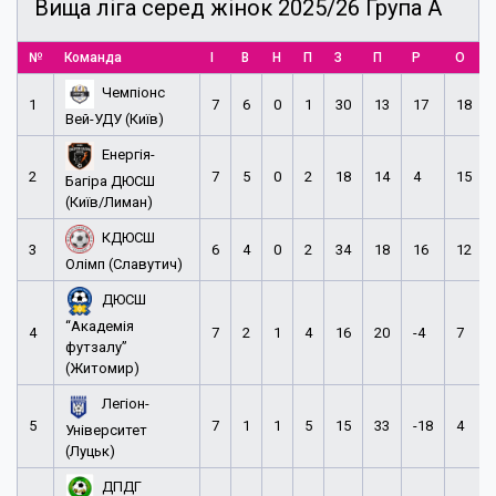
Вища ліга серед жінок 2025/26 Група А
№
Команда
І
В
Н
П
З
П
Р
О
Чемпіонс
1
7
6
0
1
30
13
17
18
Вей-УДУ (Київ)
Енергія-
2
7
5
0
2
18
14
4
15
Багіра ДЮСШ
(Київ/Лиман)
КДЮСШ
3
6
4
0
2
34
18
16
12
Олімп (Славутич)
ДЮСШ
“Академія
4
7
2
1
4
16
20
-4
7
футзалу”
(Житомир)
Легіон-
5
7
1
1
5
15
33
-18
4
Університет
(Луцьк)
ДПДГ