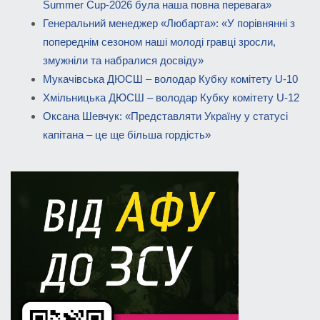
Summer Cup-2026 була наша повна перевага»
Генеральний менеджер «Любарта»: «У порівнянні з
попереднім сезоном наші молоді гравці зросли,
змужніли та набралися досвіду»
Мукачівська ДЮСШ – володар Кубку комітету U-10
Хмільницька ДЮСШ – володар Кубку комітету U-12
Оксана Шевчук: «Представляти Україну у статусі
капітана – це ще більша гордість»