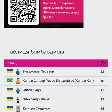
Таблиця бомбардирів
Гравець
Владислав Первєєв
22
Келвін Сандер Гомес Де Фрейтас (Келвін Кел)
18
Євгеній Жук
17
Олександр Дичук
17
Дмитро Стеценко
16