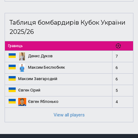
Таблиця бомбардирів Кубок України
2025/26
Гравець
Денис Дуков
7
Максим Беслюбняк
6
Максим Завгародній
6
Євген Сірий
5
Євген Яблонько
4
View all players