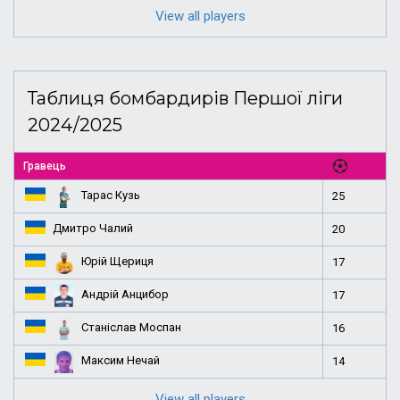
View all players
Таблиця бомбардирів Першої ліги
2024/2025
Гравець
Тарас Кузь
25
Дмитро Чалий
20
Юрій Щериця
17
Андрій Анцибор
17
Станіслав Моспан
16
Максим Нечай
14
View all players