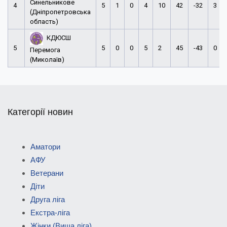
Синельникове
4
5
1
0
4
10
42
-32
3
(Дніпропетровська
область)
КДЮСШ
5
5
0
0
5
2
45
-43
0
Перемога
(Миколаїв)
Категорії новин
Аматори
АФУ
Ветерани
Діти
Друга ліга
Екстра-ліга
Жінки (Вища ліга)