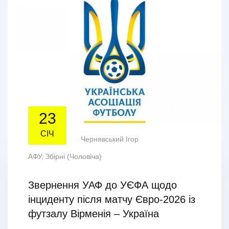
23
СІЧ
Чернявський Ігор
АФУ
,
Збірні (Чоловіча)
Звернення УАФ до УЄФА щодо
інциденту після матчу Євро-2026 із
футзалу Вірменія – Україна