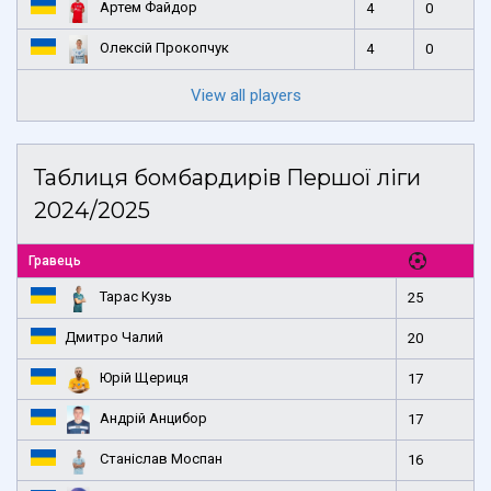
Артем Файдор
4
0
Олексій Прокопчук
4
0
View all players
Таблиця бомбардирів Першої ліги
2024/2025
Гравець
Тарас Кузь
25
Дмитро Чалий
20
Юрій Щериця
17
Андрій Анцибор
17
Станіслав Моспан
16