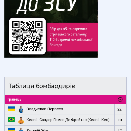
Таблиця бомбардирів
Гравець
Владислав Первєєв
22
Келвін Сандер Гомес Де Фрейтас (Келвін Кел)
18
Євгеній Жук
17