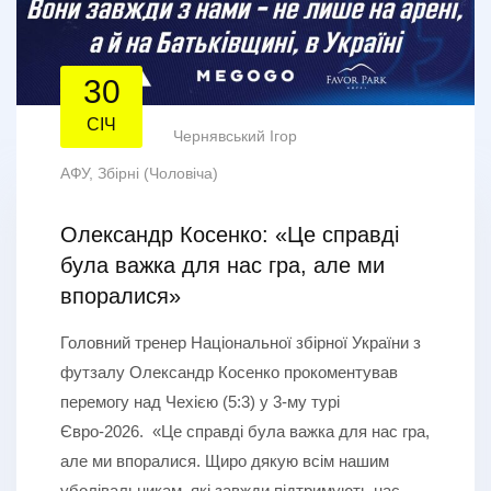
30
СІЧ
Чернявський Ігор
АФУ
,
Збірні (Чоловіча)
Олександр Косенко: «Це справді
була важка для нас гра, але ми
впоралися»
Головний тренер Національної збірної України з
футзалу Олександр Косенко прокоментував
перемогу над Чехією (5:3) у 3-му турі
Євро-2026. «Це справді була важка для нас гра,
але ми впоралися. Щиро дякую всім нашим
уболівальникам, які завжди підтримують нас –