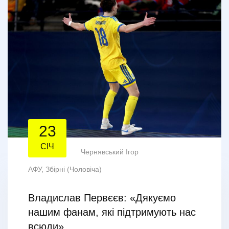
23
СІЧ
Чернявський Ігор
АФУ
,
Збірні (Чоловіча)
Владислав Первєєв: «Дякуємо
нашим фанам, які підтримують нас
всюди»