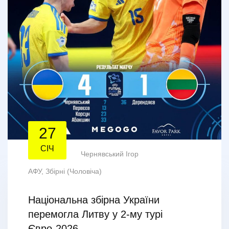
27
СІЧ
Чернявський Ігор
АФУ
,
Збірні (Чоловіча)
Національна збірна України
перемогла Литву у 2-му турі
Євро-2026