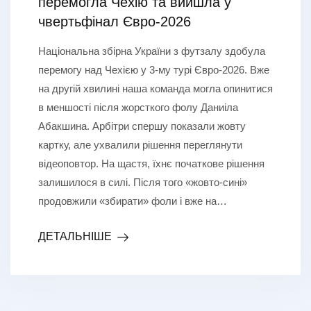
перемогла Чехію та вийшла у
чвертьфінал Євро-2026
Національна збірна України з футзалу здобула
перемогу над Чехією у 3-му турі Євро-2026. Вже
на другій хвилині наша команда могла опинитися
в меншості після жорсткого фолу Даниіла
Абакшина. Арбітри спершу показали жовту
картку, але ухвалили рішення переглянути
відеоповтор. На щастя, їхнє початкове рішення
залишилося в силі. Після того «жовто-сині»
продовжили «збирати» фоли і вже на…
ДЕТАЛЬНІШЕ