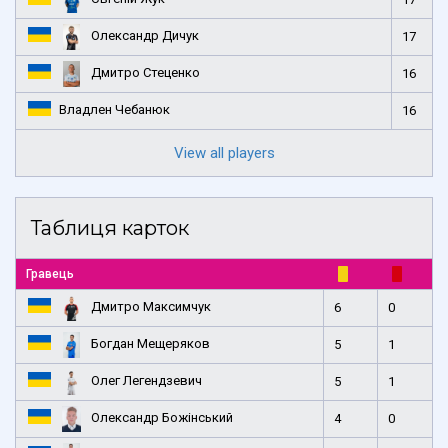
Олександр Дичук
17
Дмитро Стеценко
16
Владлен Чебанюк
16
View all players
Таблиця карток
Гравець
Дмитро Максимчук
6
0
Богдан Мещеряков
5
1
Олег Легендзевич
5
1
Олександр Божінський
4
0