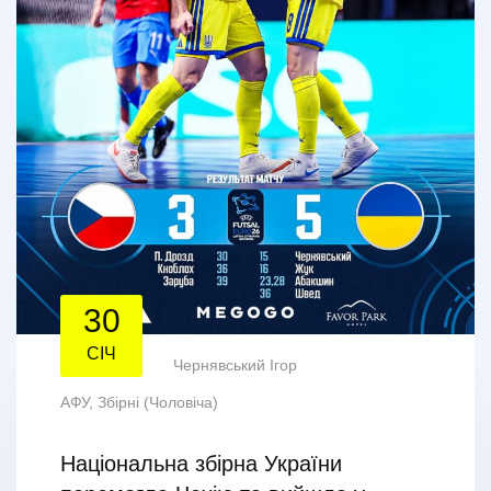
30
СІЧ
Чернявський Ігор
АФУ
,
Збірні (Чоловіча)
Національна збірна України