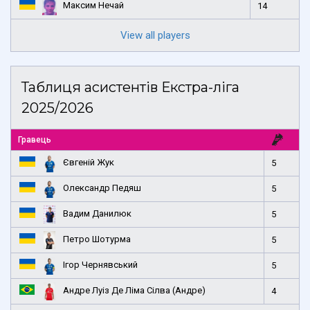
Максим Нечай
14
View all players
Таблиця асистентів Екстра-ліга
2025/2026
Гравець
Євгеній Жук
5
Олександр Педяш
5
Вадим Данилюк
5
Петро Шотурма
5
Ігор Чернявський
5
Андре Луіз Де Ліма Сілва (Андре)
4