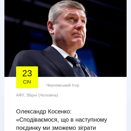
23
СІЧ
Чернявський Ігор
АФУ
,
Збірні (Чоловіча)
Олександр Косенко:
«Сподіваємося, що в наступному
поєдинку ми зможемо зіграти