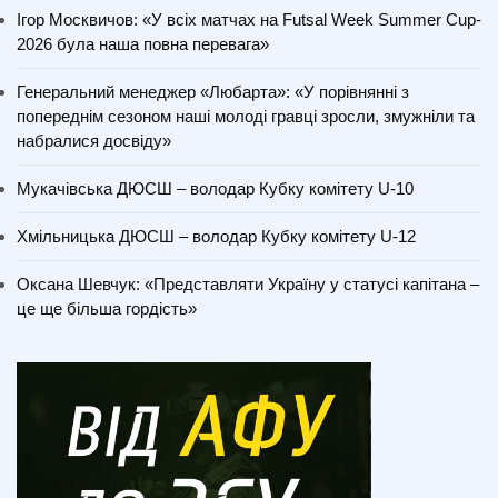
Ігор Москвичов: «У всіх матчах на Futsal Week Summer Cup-
2026 була наша повна перевага»
Генеральний менеджер «Любарта»: «У порівнянні з
попереднім сезоном наші молоді гравці зросли, змужніли та
набралися досвіду»
Мукачівська ДЮСШ – володар Кубку комітету U-10
Хмільницька ДЮСШ – володар Кубку комітету U-12
Оксана Шевчук: «Представляти Україну у статусі капітана –
це ще більша гордість»