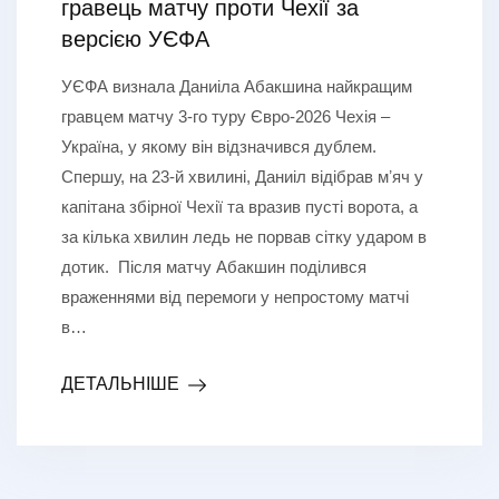
гравець матчу проти Чехії за
версією УЄФА
УЄФА визнала Даниіла Абакшина найкращим
гравцем матчу 3-го туру Євро-2026 Чехія –
Україна, у якому він відзначився дублем.
Спершу, на 23-й хвилині, Даниіл відібрав мʼяч у
капітана збірної Чехії та вразив пусті ворота, а
за кілька хвилин ледь не порвав сітку ударом в
дотик. Після матчу Абакшин поділився
враженнями від перемоги у непростому матчі
в…
ДЕТАЛЬНІШЕ