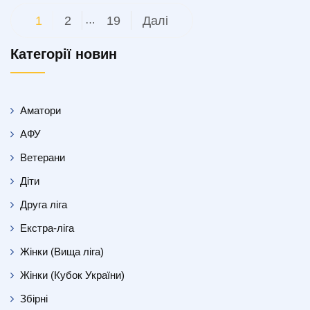
Пагінація
1
2
…
19
Далі
записів
Категорії новин
Аматори
АФУ
Ветерани
Діти
Друга ліга
Екстра-ліга
Жінки (Вища ліга)
Жінки (Кубок України)
Збірні