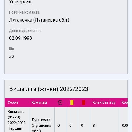
Універсал
Поточна команда
Луганочка (Луганська обл.)
День народження
02.09.1993
Вік
32
Вища ліга (жінки) 2022/2023
Сезон
Команда
Кількість ігор
Коефі
Вища ліга
(жінки)
Луганочка
2022/2023
(Луганська
0
0
0
3
0.00
Перший
обл.)