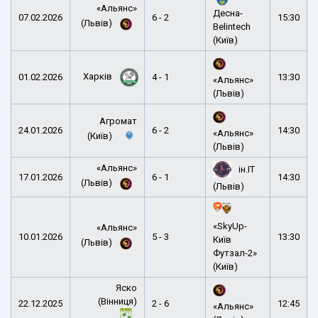
«Альянс»
Десна-
07.02.2026
6 - 2
15:30
(Львів)
Belintech
(Київ)
Харків
01.02.2026
4 - 1
13:30
«Альянс»
(Львів)
Агромат
24.01.2026
6 - 2
14:30
«Альянс»
(Київ)
(Львів)
«Альянс»
ін.ІТ
17.01.2026
6 - 1
14:30
(Львів)
(Львів)
«SkyUp-
«Альянс»
10.01.2026
5 - 3
13:30
Київ
(Львів)
Футзал-2»
(Київ)
Яско
(Вінниця)
22.12.2025
2 - 6
12:45
«Альянс»