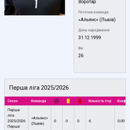
Воротар
Поточна команда
«Альянс» (Львів)
День народження
31.12.1999
Вік
26
Перша ліга 2025/2026
Сезон
Команда
Кількість ігор
Коефіц
Перша
ліга
«Альянс»
2025/2026
0
0
0
6
0.00
(Львів)
Перше