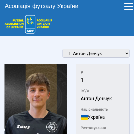
Асоціація футзалу України
#
1
Ім\'я
Антон Денчук
Національність
Україна
Розташування