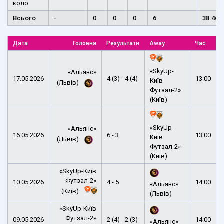
коло
Всього
-
0
0
0
6
38.46
Дата
Головна
Результати
Away
Час
«SkyUp-
«Альянс»
17.05.2026
4 (3) - 4 (4)
13:00
Київ
(Львів)
Футзал-2»
(Київ)
«SkyUp-
«Альянс»
16.05.2026
6 - 3
13:00
Київ
(Львів)
Футзал-2»
(Київ)
«SkyUp-Київ
Футзал-2»
10.05.2026
4 - 5
14:00
«Альянс»
(Київ)
(Львів)
«SkyUp-Київ
Футзал-2»
09.05.2026
2 (4) - 2 (3)
14:00
«Альянс»