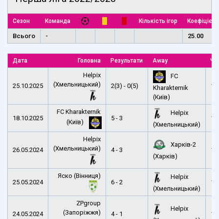
Сезон
Команда
Кількість ігор
Коефіцієнт
Всього
-
25.00
Дата
Головна
Результати
Away
Ча
Helpix
FC
(Хмельницький)
25.10.2025
2(3) - 0(5)
14
Kharakternik
(Київ)
FC Kharakternik
Helpix
18.10.2025
5 - 3
14
(Київ)
(Хмельницький)
Helpix
Харків-2
(Хмельницький)
26.05.2024
4 - 3
10
(Харків)
Яско (Вінниця)
Helpix
25.05.2024
6 - 2
14
(Хмельницький)
ZPgroup
Helpix
(Запоріжжя)
24.05.2024
4 - 1
16