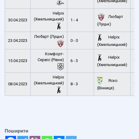
(Хмельницький)
Helpix
Любарт
(Хмельницький)
30.04.2023
1 - 4
13
(Луцьк)
Любарт (Луцьк)
Helpix
23.04.2023
0 - 0
15
(Хмельницький)
Комфорт-
Helpix
Сервіс (Рівне)
15.04.2023
6 - 3
15
(Хмельницький)
Helpix
Яско
(Хмельницький)
08.04.2023
8 - 3
11
(Вінниця)
Поширити