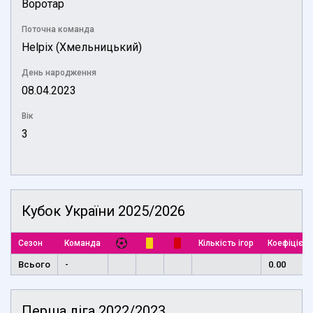
Воротар
Поточна команда
Helpix (Хмельницький)
День народження
08.04.2023
Вік
3
Кубок України 2025/2026
Сезон
Команда
Кількість ігор
Коефіцієнт
Всього
-
0.00
Перша ліга 2022/2023