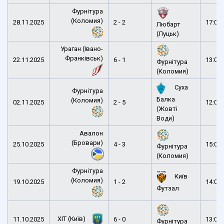
Фурнітура
(Коломия)
28.11.2025
2 - 2
17:00
Любарт
(Луцьк)
Ураган (Івано-
Франківськ)
22.11.2025
6 - 1
13:00
Фурнітура
(Коломия)
Суха
Фурнітура
Балка
(Коломия)
02.11.2025
2 - 5
12:00
(Жовті
Води)
Авалон
(Бровари)
25.10.2025
4 - 3
15:00
Фурнітура
(Коломия)
Фурнітура
Київ
(Коломия)
19.10.2025
1 - 2
14:00
Футзал
ХІТ (Київ)
11.10.2025
6 - 0
13:00
Фурнітура