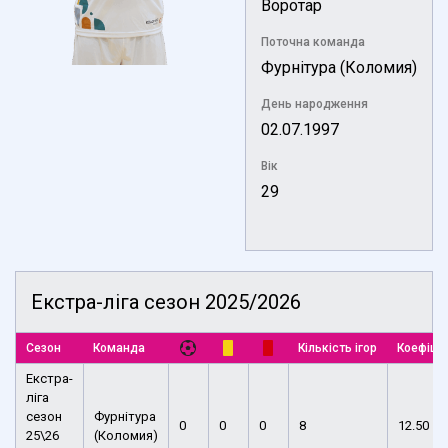
Воротар
Поточна команда
Фурнітура (Коломия)
День народження
02.07.1997
Вік
29
Екстра-ліга сезон 2025/2026
Сезон
Команда
Кількість ігор
Коефіці
Екстра-
ліга
сезон
Фурнітура
0
0
0
8
12.50
25\26
(Коломия)