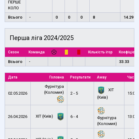
ПЕРШЕ
КОЛО
Всього
-
0
0
0
8
14.29
Перша ліга 2024/2025
Сезон
Команда
Кількість ігор
Коефіцієнт
Всього
-
33.33
Дата
Головна
Результати
Away
Час
Фурнітура
ХІТ
(Коломия)
02.05.2026
2 - 5
15:00
(Київ)
ХІТ (Київ)
26.04.2026
6 - 4
13:00
Фурнітура
(Коломия)