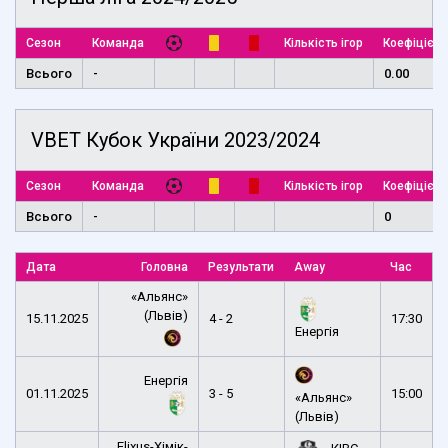
Сезон
Команда
Кількість ігор
Коефіцієнт
Всього
-
0.00
VBET Кубок України 2023/2024
Сезон
Команда
Кількість ігор
Коефіцієнт
Всього
-
0
Дата
Головна
Результати
Away
Час
«Альянс»
(Львів)
15.11.2025
4 - 2
17:30
Енергія
Енергія
01.11.2025
3 - 5
15:00
«Альянс»
(Львів)
Elixus-Хімік-