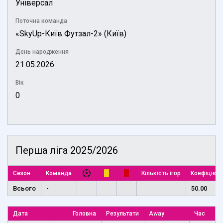
Універсал
Поточна команда
«SkyUp-Київ Футзал-2» (Київ)
День народження
21.05.2026
Вік
0
Перша ліга 2025/2026
Сезон
Команда
Кількість ігор
Коефіцієнт
Всього
-
50.00
Дата
Головна
Результати
Away
Час