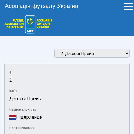
Асоціація футзалу України
#
2
Ім\'я
Джессі Прейс
Національність
Нідерланди
Розташування