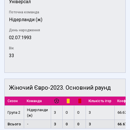
Універсал
Поточна команда
Нідерланди (ж)
День народження
02.07.1993
Вік
33
Жіночий Євро-2023. Основний раунд
Сезон
Команда
Кількість ігор
Коефіц
Нідерланди
Група 2
3
0
0
3
66.67
(ж)
Всього
-
3
0
0
3
66.67