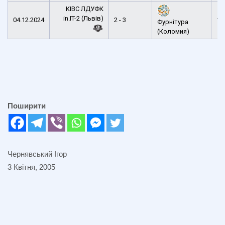
КІВС ЛДУФК
in.IT-2 (Львів)
04.12.2024
2 - 3
16
Фурнітура
(Коломия)
Поширити
Чернявський Ігор
3 Квітня, 2005