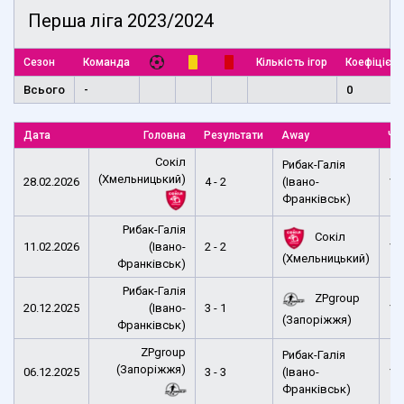
Перша ліга 2023/2024
Сезон
Команда
Кількість ігор
Коефіцієнт
Всього
-
0
Дата
Головна
Результати
Away
Ча
Сокіл
Рибак-Галія
(Хмельницький)
28.02.2026
4 - 2
(Івано-
12
Франківськ)
Рибак-Галія
Сокіл
11.02.2026
(Івано-
2 - 2
18
(Хмельницький)
Франківськ)
Рибак-Галія
ZPgroup
20.12.2025
(Івано-
3 - 1
10
(Запоріжжя)
Франківськ)
ZPgroup
Рибак-Галія
(Запоріжжя)
06.12.2025
3 - 3
(Івано-
12
Франківськ)