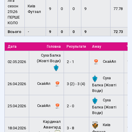
ліга
сезон
Київ
9
0
0
9
77.78
25\26
Футзал
ПЕРШЕ
КОЛО
Всього
-
9
0
0
9
72.73
Дата
Головна
Результати
Away
Ча
Суха Балка
(Жовті Води)
СкайАп
02.05.2026
2 - 1
12
Суха
СкайАп
26.04.2026
3 (2) - 3 (4)
14
Балка (Жовті
Води)
Суха
СкайАп
25.04.2026
2 - 0
15
Балка (Жовті
Води)
Кардинал
Київ
Авангард
18.04.2026
3 - 8
13
Футзал