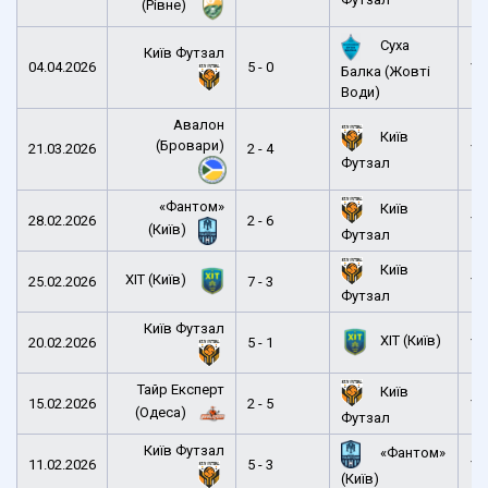
(Рівне)
Суха
Київ Футзал
04.04.2026
5 - 0
12
Балка (Жовті
Води)
Авалон
Київ
(Бровари)
21.03.2026
2 - 4
16
Футзал
«Фантом»
Київ
28.02.2026
2 - 6
16
(Київ)
Футзал
Київ
ХІТ (Київ)
25.02.2026
7 - 3
13
Футзал
Київ Футзал
ХІТ (Київ)
20.02.2026
5 - 1
16
Тайр Експерт
Київ
15.02.2026
2 - 5
16
(Одеса)
Футзал
Київ Футзал
«Фантом»
11.02.2026
5 - 3
13
(Київ)