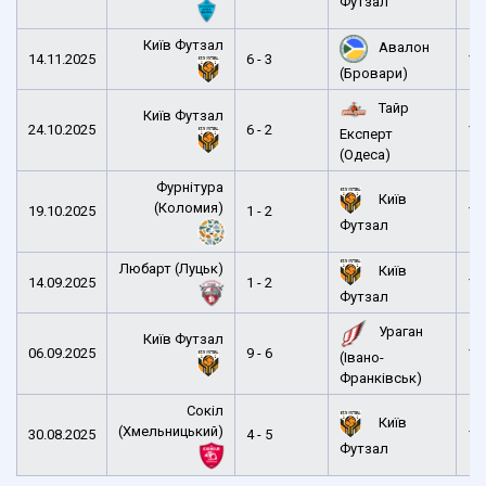
Футзал
Київ Футзал
Авалон
14.11.2025
6 - 3
15
(Бровари)
Тайр
Київ Футзал
24.10.2025
6 - 2
12
Експерт
(Одеса)
Фурнітура
Київ
(Коломия)
19.10.2025
1 - 2
14
Футзал
Любарт (Луцьк)
Київ
14.09.2025
1 - 2
15
Футзал
Ураган
Київ Футзал
06.09.2025
9 - 6
12
(Івано-
Франківськ)
Сокіл
Київ
(Хмельницький)
30.08.2025
4 - 5
12
Футзал