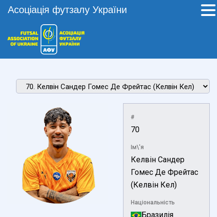
Асоціація футзалу України
#
70
Ім\'я
Келвін Сандер
Гомес Де Фрейтас
(Келвін Кел)
Національність
Бразилія