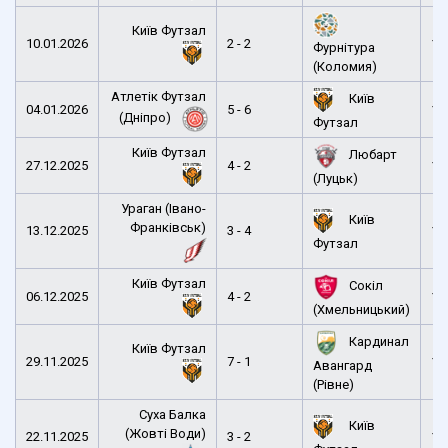
Київ Футзал
10.01.2026
2 - 2
12
Фурнітура
(Коломия)
Атлетік Футзал
Київ
04.01.2026
5 - 6
12
(Дніпро)
Футзал
Київ Футзал
Любарт
27.12.2025
4 - 2
15
(Луцьк)
Ураган (Івано-
Київ
Франківськ)
13.12.2025
3 - 4
16
Футзал
Київ Футзал
Сокіл
06.12.2025
4 - 2
12
(Хмельницький)
Кардинал
Київ Футзал
29.11.2025
7 - 1
12
Авангард
(Рівне)
Суха Балка
Київ
(Жовті Води)
22.11.2025
3 - 2
12