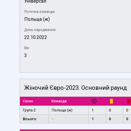
Універсал
Поточна команда
Польща (ж)
День народження
22.10.2022
Вік
3
Жіночий Євро-2023. Основний раунд
Сезон
Команда
Група 2
Польща (ж)
1
0
0
Всього
-
1
0
0