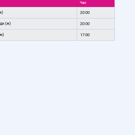
Час
ж)
20:00
ди (ж)
20:00
ж)
17:00