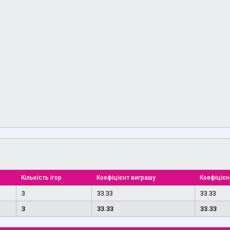
Кількість ігор
Коефіцієнт виграшу
Коефіцієн
3
33.33
33.33
3
33.33
33.33