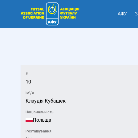
АФУ
З
#
10
Ім\'я
Клаудія Кубашек
Національність
Польща
Розташування