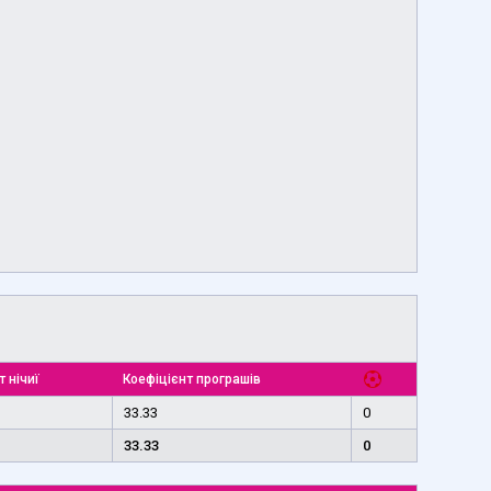
т нічиї
Коефіцієнт програшів
33.33
0
33.33
0