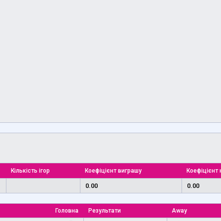
Кількість ігор
Коефіцієнт виграшу
Коефіцієнт 
0.00
0.00
Головна
Результати
Away