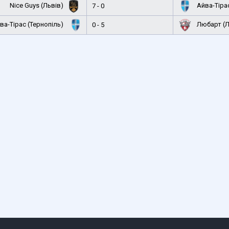
Nice Guys (Львів)
Айва-Тірас
7 - 0
ва-Тірас (Тернопіль)
Любарт (Л
0 - 5