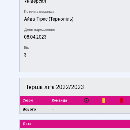
Універсал
Поточна команда
Айва-Тірас (Тернопіль)
День народження
08.04.2023
Вік
3
Перша ліга 2022/2023
Сезон
Команда
Всього
-
Дата