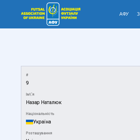
АФУ
З
#
9
Ім\'я
Назар Наталюк
Національність
Україна
Розташування