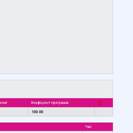
нічиї
Коефіцієнт програшів
100.00
Час