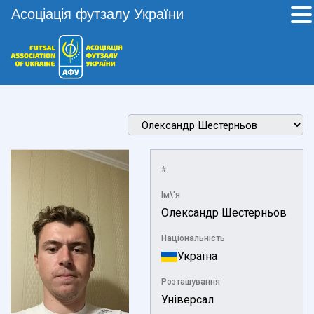
Асоціація футзалу України
#
Ім\'я
Олександр Шестерньов
Національність
Україна
Розташування
Універсал