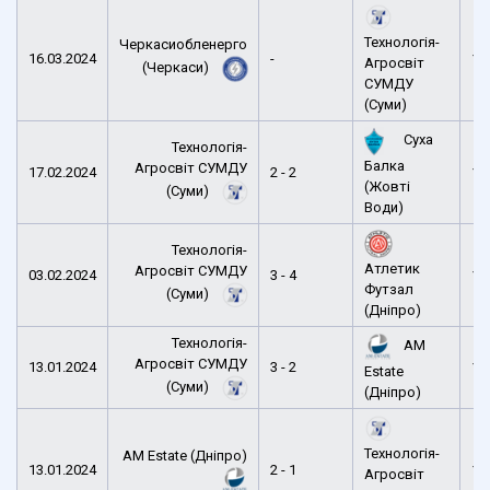
Технологія-
Черкасиобленерго
16.03.2024
-
16
Агросвіт
(Черкаси)
СУМДУ
(Суми)
Суха
Технологія-
Балка
Агросвіт СУМДУ
17.02.2024
2 - 2
13
(Жовті
(Суми)
Води)
Технологія-
Атлетик
Агросвіт СУМДУ
03.02.2024
3 - 4
14
Футзал
(Суми)
(Дніпро)
Технологія-
AM
Агросвіт СУМДУ
13.01.2024
3 - 2
16
Estate
(Суми)
(Дніпро)
Технологія-
AM Estate (Дніпро)
13.01.2024
2 - 1
13
Агросвіт