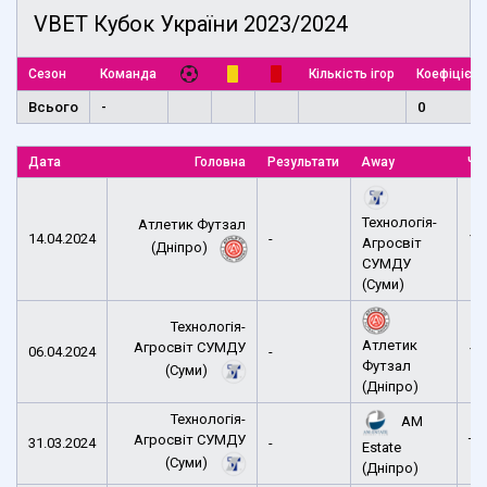
VBET Кубок України 2023/2024
Сезон
Команда
Кількість ігор
Коефіцієнт
Всього
-
0
Дата
Головна
Результати
Away
Ча
Технологія-
Атлетик Футзал
14.04.2024
-
12
Агросвіт
(Дніпро)
СУМДУ
(Суми)
Технологія-
Атлетик
Агросвіт СУМДУ
06.04.2024
-
12
Футзал
(Суми)
(Дніпро)
Технологія-
AM
Агросвіт СУМДУ
31.03.2024
-
TB
Estate
(Суми)
(Дніпро)