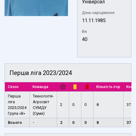
Універсал
День народження
11.11.1985
Вік
40
Перша ліга 2023/2024
Сезон
Команда
Кількість ігор
Коефі
Перша
Технологія-
ліга
Агросвіт
2
0
0
8
37.50
2023/2024
СУМДУ
Група «В»
(Суми)
Всього
-
2
0
0
8
37.5