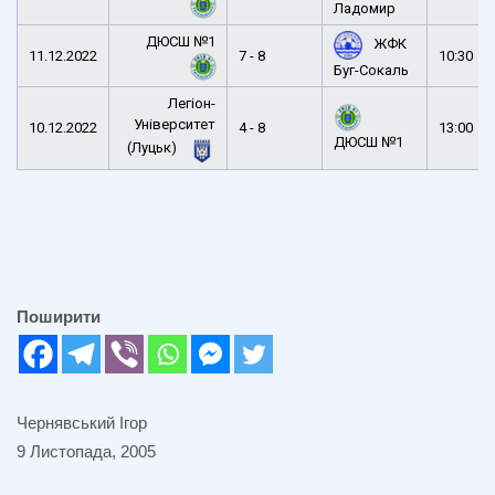
Ладомир
ДЮСШ №1
ЖФК
11.12.2022
7 - 8
10:30
Буг-Сокаль
Легіон-
Університет
10.12.2022
4 - 8
13:00
ДЮСШ №1
(Луцьк)
Поширити
Чернявський Ігор
9 Листопада, 2005