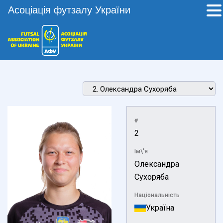
Асоціація футзалу України
#
2
Ім\'я
Олександра
Сухоряба
Національність
Україна