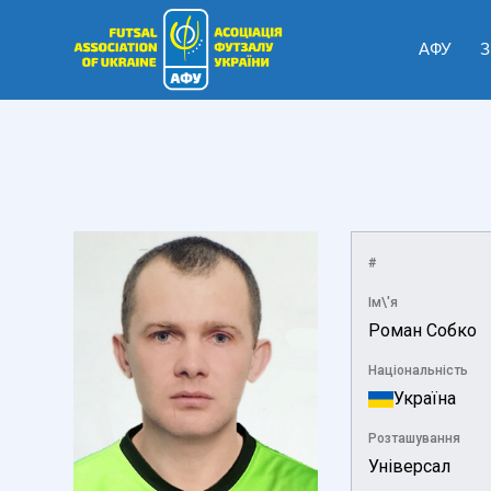
АФУ
З
#
Ім\'я
Роман Собко
Національність
Україна
Розташування
Універсал