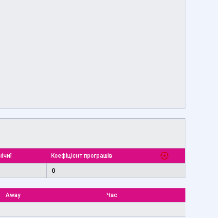
нічиї
Коефіцієнт програшів
0
Away
Час