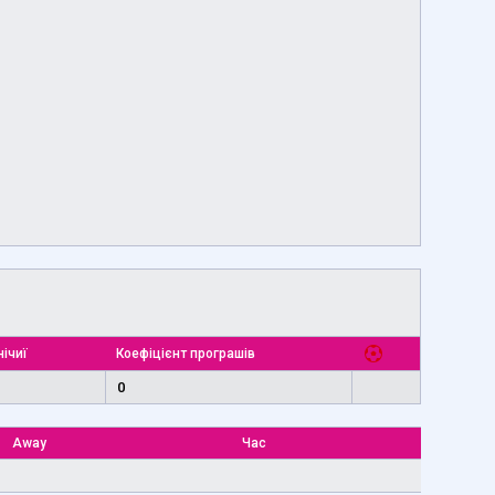
нічиї
Коефіцієнт програшів
0
Away
Час