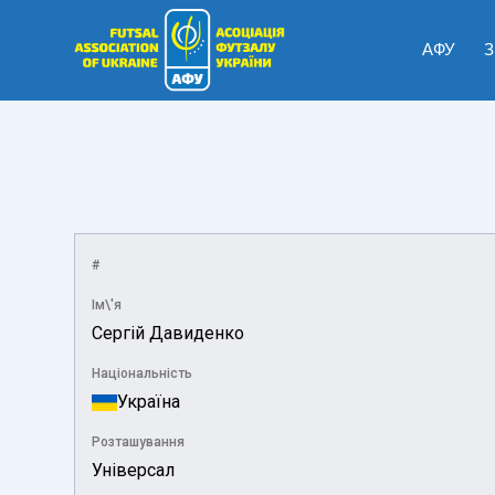
АФУ
З
#
Ім\'я
Сергій Давиденко
Національність
Україна
Розташування
Універсал