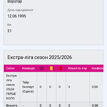
Воротар
День народження
12.06.1995
Вік
31
Екстра-ліга сезон 2025/2026
Сезон
Команда
Кількість ігор
Коефіцієнт
Екстра-
ліга
Тайр
сезон
Експерт
0
0
0
3
0.00
25\26
(Одеса)
ПЕРШЕ
КОЛО
Всього
-
0
0
0
3
0.00