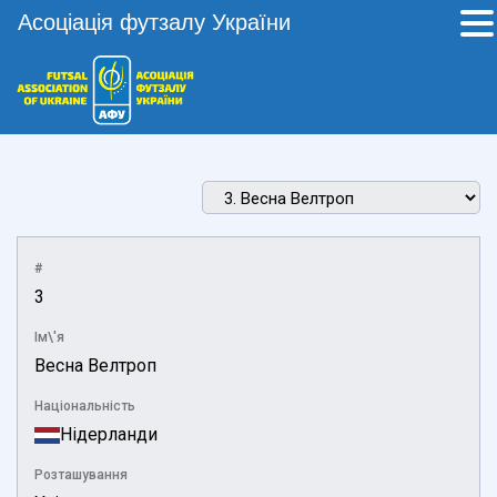
Асоціація футзалу України
#
3
Ім\'я
Весна Велтроп
Національність
Нідерланди
Розташування