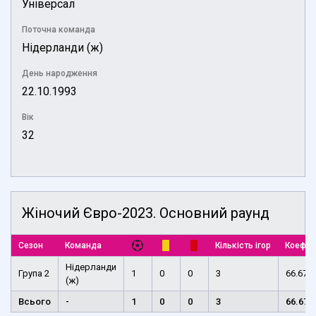
Універсал
Поточна команда
Нідерланди (ж)
День народження
22.10.1993
Вік
32
Жіночий Євро-2023. Основний раунд
Сезон
Команда
Кількість ігор
Коефіц
Нідерланди
Група 2
1
0
0
3
66.67
(ж)
Всього
-
1
0
0
3
66.67