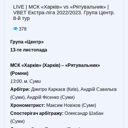
LIVE | МСК «Харків» vs «Рятувальник» |
VBET Екстра-ліга 2022/2023. Група Центр.
8-й тур
378
Група «Центр»
13-те листопада
МСК «Харків» (Харків) – «Рятувальник»
(Ромни)
13:00. м. Суми
Арбітри:
Дмитро Каркаєв (Київ), Андрій Савельєв
(Суми), Андрій Фісенко (Суми)
Хронометрист:
Максим Новіков (Суми)
Спостерігач арбітражу:
Олександр Шабан
(Суми)