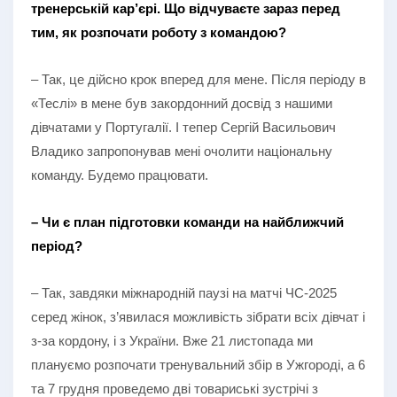
тренерській кар’єрі. Що відчуваєте зараз перед
тим, як розпочати роботу з командою?
– Так, це дійсно крок вперед для мене. Після періоду в
«Теслі» в мене був закордонний досвід з нашими
дівчатами у Португалії. І тепер Сергій Васильович
Владико запропонував мені очолити національну
команду. Будемо працювати.
– Чи є план підготовки команди на найближчий
період?
– Так, завдяки міжнародній паузі на матчі ЧС-2025
серед жінок, з’явилася можливість зібрати всіх дівчат і
з-за кордону, і з України. Вже 21 листопада ми
плануємо розпочати тренувальний збір в Ужгороді, а 6
та 7 грудня проведемо дві товариські зустрічі з