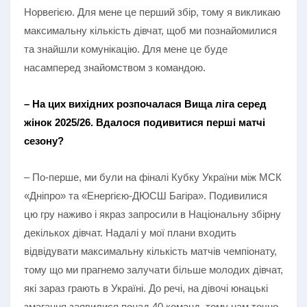
Норвегією. Для мене це перший збір, тому я викликаю
максимальну кількість дівчат, щоб ми познайомилися
та знайшли комунікацію. Для мене це буде
насамперед знайомством з командою.
– На цих вихідних розпочалася Вища ліга серед
жінок 2025/26. Вдалося подивитися перші матчі
сезону?
– По-перше, ми були на фіналі Кубку України між МСК
«Дніпро» та «Енергією-ДЮСШ Багіра». Подивилися
цю гру наживо і якраз запросили в Національну збірну
декількох дівчат. Надалі у мої плани входить
відвідувати максимальну кількість матчів чемпіонату,
тому що ми прагнемо залучати більше молодих дівчат,
які зараз грають в Україні. До речі, на дівочі юнацькі
змагання заявилися понад 40 команд, тому нам точно