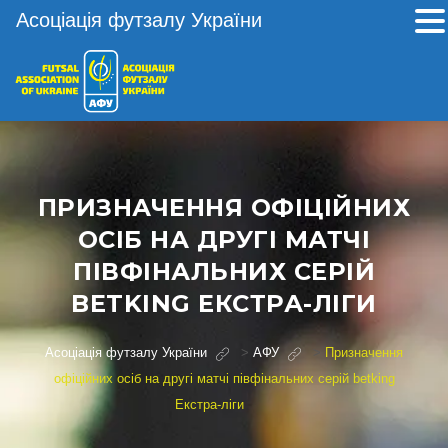
Асоціація футзалу України
ПРИЗНАЧЕННЯ ОФІЦІЙНИХ
ОСІБ НА ДРУГІ МАТЧІ
ПІВФІНАЛЬНИХ СЕРІЙ
BETKING ЕКСТРА-ЛІГИ
Асоціація футзалу України
>
АФУ
>
Призначення
офіційних осіб на другі матчі півфінальних серій betking
Екстра-ліги