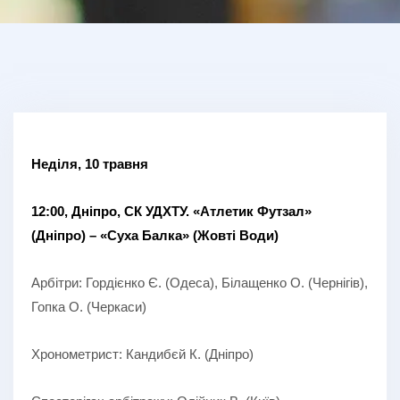
Неділя, 10 травня
12:00, Дніпро, СК УДХТУ. «Атлетик Футзал»
(Дніпро) – «Суха Балка» (Жовті Води)
Арбітри: Гордієнко Є. (Одеса), Білащенко О. (Чернігів),
Гопка О. (Черкаси)
Хронометрист: Кандибєй К. (Дніпро)