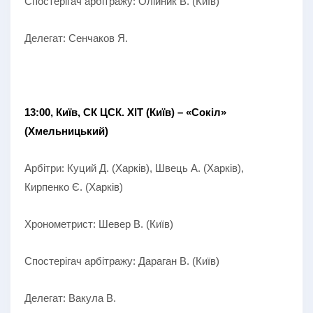
Спостерігач арбітражу: Олійник В. (Київ)
Делегат: Сенчаков Я.
13:00, Київ, СК ЦСК. ХІТ (Київ) – «Сокіл»
(Хмельницький)
Арбітри: Куций Д. (Харків), Швець А. (Харків),
Кирпенко Є. (Харків)
Хронометрист: Шевер В. (Київ)
Спостерігач арбітражу: Дараган В. (Київ)
Делегат: Вакула В.