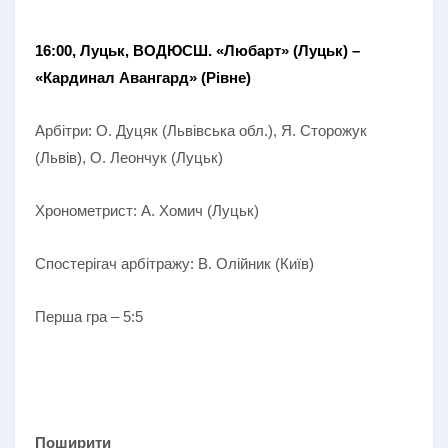
16:00, Луцьк, ВОДЮСШ.
«Любарт» (Луцьк) –
«Кардинал Авангард» (Рівне)
Арбітри: О. Дуцяк (Львівська обл.), Я. Сторожук
(Львів), О. Леончук (Луцьк)
Хронометрист: А. Хомич (Луцьк)
Спостерігач арбітражу: В. Олійник (Київ)
Перша гра – 5:5
Поширити