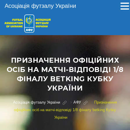
Асоціація футзалу України
ПРИЗНАЧЕННЯ ОФІЦІЙНИХ
ОСІБ НА МАТЧІ-ВІДПОВІДІ 1/8
ФІНАЛУ BETKING КУБКУ
УКРАЇНИ
Асоціація футзалу України
>
АФУ
>
Призначення
офіційних осіб на матчі-відповіді 1/8 фіналу betking Кубку
України