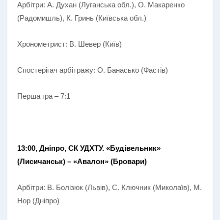
Арбітри: А. Духан (Луганська обл.), О. Макаренко
(Радомишль), К. Гринь (Київська обл.)
Хронометрист: В. Шевер (Київ)
Спостерігач арбітражу: О. Банасько (Фастів)
Перша гра – 7:1
13:00, Дніпро, СК УДХТУ. «Будівельник»
(Лисичанськ) – «Авалон» (Бровари)
Арбітри: В. Болізюк (Львів), С. Ключник (Миколаїв), М.
Нор (Дніпро)