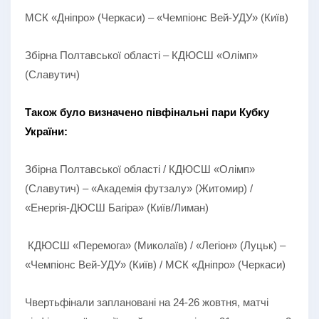
МСК «Дніпро» (Черкаси) – «Чемпіонс Вей-УДУ» (Київ)
Збірна Полтавської області – КДЮСШ «Олімп»
(Славутич)
Також було визначено півфінальні пари Кубку
України:
Збірна Полтавської області / КДЮСШ «Олімп»
(Славутич) – «Академія футзалу» (Житомир) /
«Енергія-ДЮСШ Багіра» (Київ/Лиман)
КДЮСШ «Перемога» (Миколаїв) / «Легіон» (Луцьк) –
«Чемпіонс Вей-УДУ» (Київ) / МСК «Дніпро» (Черкаси)
Чвертьфінали заплановані на 24-26 жовтня, матчі