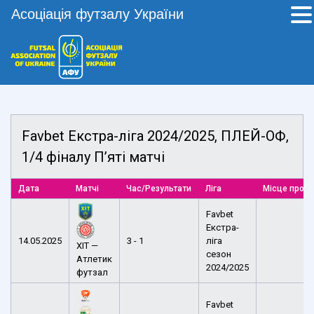
Асоціація футзалу України
Favbet Екстра-ліга 2024/2025, ПЛЕЙ-ОФ,
1/4 фіналу П’яті матчі
Дата
Матчі
Час/Результати
Ліга
Місце пров
Favbet
Екстра-
14.05.2025
3 - 1
ліга
ХІТ —
сезон
Атлетик
2024/2025
футзал
Favbet