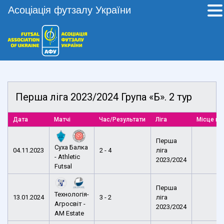
Асоціація футзалу України
Перша ліга 2023/2024 Група «Б». 2 тур
Дата
Матчі
Час/Результати
Ліга
Місце пр
Перша
Суха Балка
04.11.2023
2 - 4
ліга
- Athletic
2023/2024
Futsal
Перша
Технологія-
13.01.2024
3 - 2
ліга
Агросвіт -
2023/2024
AM Estate