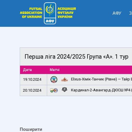
АФУ
З
Перша ліга 2024/2025 Група «А». 1 тур
Дата
Матчі
Elixus-Хімік-Танчик (Рівне) — Тайр
19.10.2024
Кардинал-2-Авангард-ДЮСШ №4 (Рі
20.10.2024
Поширити