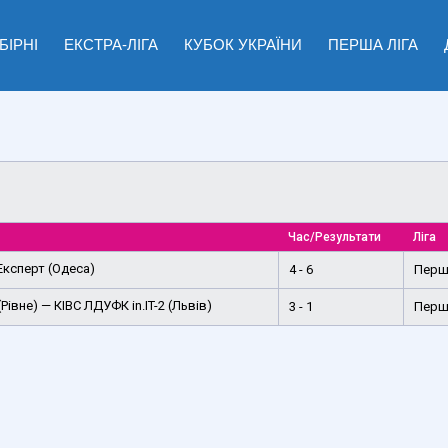
БІРНІ
ЕКСТРА-ЛІГА
КУБОК УКРАЇНИ
ПЕРША ЛІГА
Час/Результати
Ліга
 Експерт (Одеса)
4 - 6
Перша
вне) — КІВС ЛДУФК in.IT-2 (Львів)
3 - 1
Перша