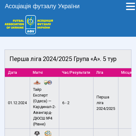
Асоціація футзалу України
Перша ліга 2024/2025 Група «А». 5 тур
Дата
Матчі
Час/Результати
Ліга
Місце п
Тайр
Експерт
Перша
(Одеса) —
01.12.2024
6 - 2
ліга
Кардинал-2-
2024/2025
Авангард-
ДЮСШ №4
(Рівне)