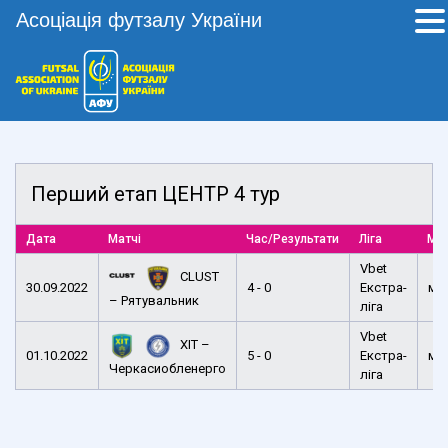
Асоціація футзалу України
Перший етап ЦЕНТР 4 тур
Дата
Матчі
Час/Результати
Ліга
Міс
Vbet
CLUST
30.09.2022
4 - 0
Екстра-
м. 
– Рятувальник
ліга
Vbet
ХІТ –
01.10.2022
5 - 0
Екстра-
м. 
Черкасиобленерго
ліга