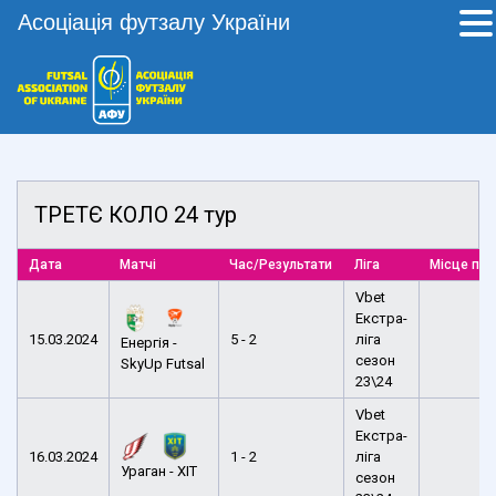
Асоціація футзалу України
ТРЕТЄ КОЛО 24 тур
Дата
Матчі
Час/Результати
Ліга
Місце пр
Vbet
Екстра-
15.03.2024
5 - 2
ліга
Енергія -
сезон
SkyUp Futsal
23\24
Vbet
Екстра-
16.03.2024
1 - 2
ліга
Ураган - ХІТ
сезон