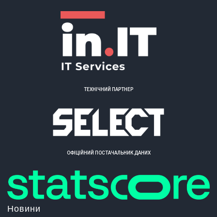
ТЕХНІЧНИЙ ПАРТНЕР
ОФІЦІЙНИЙ ПОСТАЧАЛЬНИК ДАНИХ
Новини