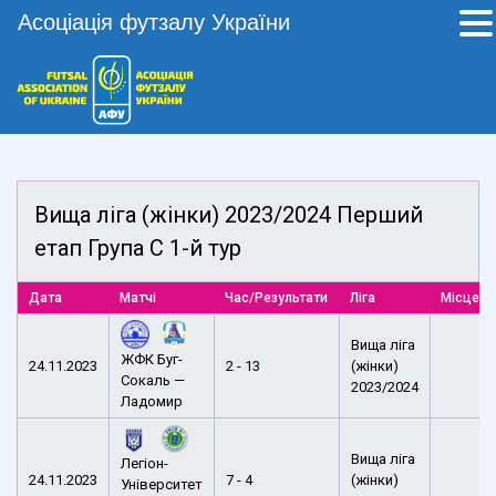
Асоціація футзалу України
Вища ліга (жінки) 2023/2024 Перший
етап Група С 1-й тур
Дата
Матчі
Час/Результати
Ліга
Місце п
Вища ліга
ЖФК Буг-
24.11.2023
2 - 13
(жінки)
Сокаль —
2023/2024
Ладомир
Вища ліга
Легіон-
24.11.2023
7 - 4
(жінки)
Університет