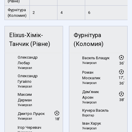
(Рівне)
Фурнітура
2
4
6
(Коломия)
Elixus-Хімік-
Фурнітура
Танчик (Рівне)
(Коломия)
Олександр
Василь Блащук
Любар
Універсал
36'
Універсал
Роман
Олександр
17',
Москалик
Гугайло
Універсал
36'
Універсал
Дем’яник
Максим
Арсен
38'
Дерман
Універсал
Універсал
Кучера Василь
Дмитро Луцюк
Воротар
Універсал
18'
Іван Харук
Ігор Черевач
Універсал