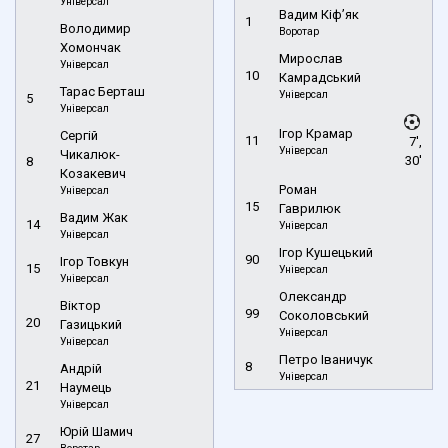
Універсал
Вадим Кіф’як
1
Володимир
Воротар
Хомончак
Мирослав
Універсал
10
Камрадський
Тарас Берташ
Універсал
5
Універсал
Ігор Крамар
Сергій
11
7',
Універсал
Чикалюк-
30'
8
Козакевич
Роман
Універсал
15
Гаврилюк
Вадим Жак
14
Універсал
Універсал
Ігор Кушецький
90
Ігор Товкун
15
Універсал
Універсал
Олександр
Віктор
99
Соколовський
20
Газицький
Універсал
Універсал
Петро Іваничук
8
Андрій
Універсал
21
Наумець
Універсал
Юрій Шамич
27