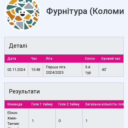
Фурнітура (Коломия
Деталі
Дата
Час
Ліга
Сезон
Ігровий час
Перша ліга
3-й
02.11.2024
15:48
40'
2024/2025
тур
Результати
Команда
Голи 1 тайму
Голи 2 тайму
Загальна кількість голів
Elixus-
Хімік-
1
0
1
Танчик