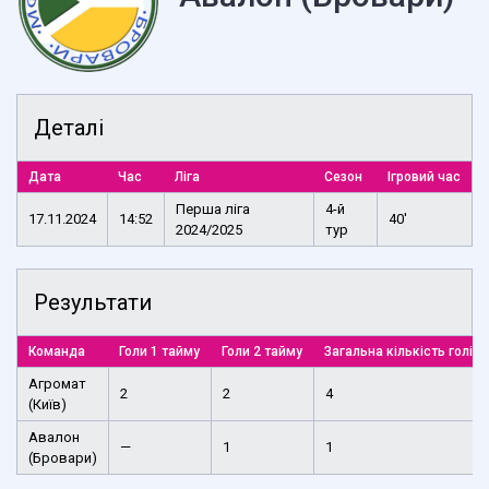
Деталі
Дата
Час
Ліга
Сезон
Ігровий час
Перша ліга
4-й
17.11.2024
14:52
40'
2024/2025
тур
Результати
Команда
Голи 1 тайму
Голи 2 тайму
Загальна кількість голів
Агромат
2
2
4
(Київ)
Авалон
—
1
1
(Бровари)