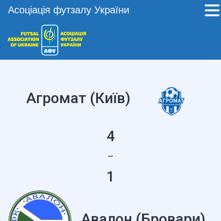
Асоціація футзалу України
Агромат (Київ)
4
—
1
Авалон (Бровари)