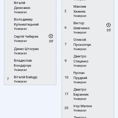
Віталій
Максим
Дєнюжкін
2
Хижняк
Універсал
Універсал
Володимир
Віктор
Кульматицький
6
Шевченко
Універсал
35'
Універсал
Сергій Чеберяк
Олексій
Універсал
39'
7
Прокопчук
Денис Штогрин
Універсал
Універсал
Дмитро
Владислав
9
Стеценко
Бондарчук
Універсал
Універсал
Руслан
Віталій Байцур
10
Прудкий
7
Універсал
Універсал
Дмитро
17
Баранник
Універсал
Ігор Малюк
20
Універсал
Дмитро