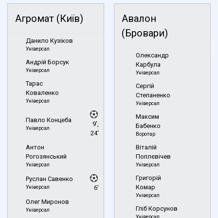
Агромат (Київ)
Авалон
(Бровари)
Данило Кузіков
Універсал
Олександр
Андрій Борсук
Карбула
Універсал
Універсал
Тарас
Сергій
Коваленко
Степаненко
Універсал
Універсал
Максим
Павло Концеба
9',
Бабенко
Універсал
24'
Воротар
Антон
Віталій
Рогозянський
Поплєвічев
Універсал
Універсал
Григорій
Руслан Савенко
Комар
Універсал
6'
Універсал
Олег Миронов
Гліб Корсунов
Універсал
Універсал