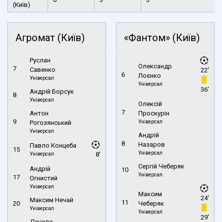
(Київ)
Агромат (Київ)
«Фантом» (Київ)
Руслан
Олександр
7
Савенко
22'
6
Лоєнко
Універсал
Універсал
36'
Андрій Борсук
8
Універсал
Олексій
7
Антон
Проскурін
9
Універсал
Рогозянський
Універсал
Андрій
8
Назаров
Павло Концеба
15
Універсал
Універсал
8'
Сергій Чеберяк
Андрій
10
Універсал
17
Огнистий
Універсал
Максим
24'
Максим Нечай
11
20
Чеберяк
Універсал
Універсал
29'
Данило