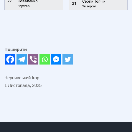
77
Коваленко
Сергій Топчій
21
Воротар
Універсал
Поширити
Чернявський Ігор
1 Листопада, 2025