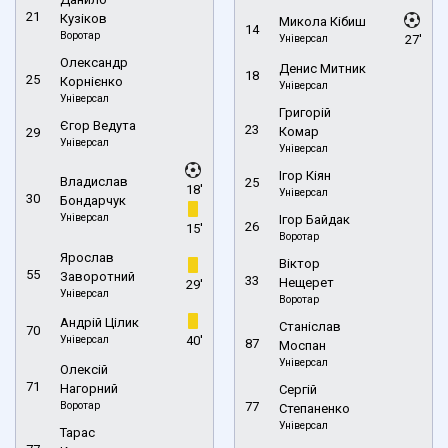
21
Кузіков
Микола Кібиш
14
Воротар
Універсал
27'
Олександр
Денис Митник
18
25
Корнієнко
Універсал
Універсал
Григорій
Єгор Ведута
23
Комар
29
Універсал
Універсал
Ігор Кіян
Владислав
25
18'
Універсал
30
Бондарчук
Універсал
Ігор Байдак
26
15'
Воротар
Ярослав
Віктор
55
Заворотний
33
Нещерет
29'
Універсал
Воротар
Андрій Цілик
Станіслав
70
Універсал
40'
87
Моспан
Універсал
Олексій
71
Нагорний
Сергій
Воротар
77
Степаненко
Універсал
Тарас