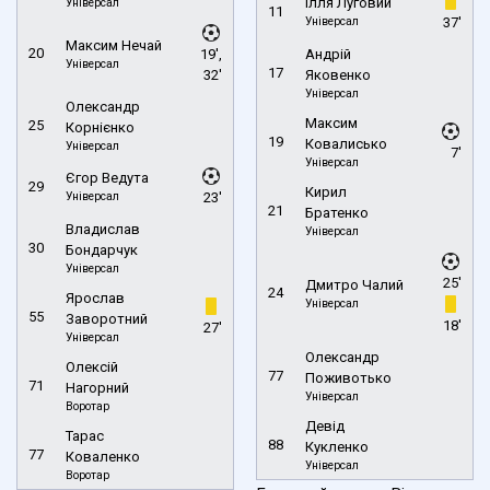
Ілля Луговий
Універсал
11
Універсал
37'
Максим Нечай
20
19',
Андрій
Універсал
17
32'
Яковенко
Універсал
Олександр
Максим
25
Корнієнко
19
Ковалисько
Універсал
7'
Універсал
Єгор Ведута
29
Кирил
Універсал
23'
21
Братенко
Владислав
Універсал
30
Бондарчук
Універсал
25'
Дмитро Чалий
24
Ярослав
Універсал
55
Заворотний
18'
27'
Універсал
Олександр
Олексій
77
Поживотько
71
Нагорний
Універсал
Воротар
Девід
Тарас
88
Кукленко
77
Коваленко
Універсал
Воротар