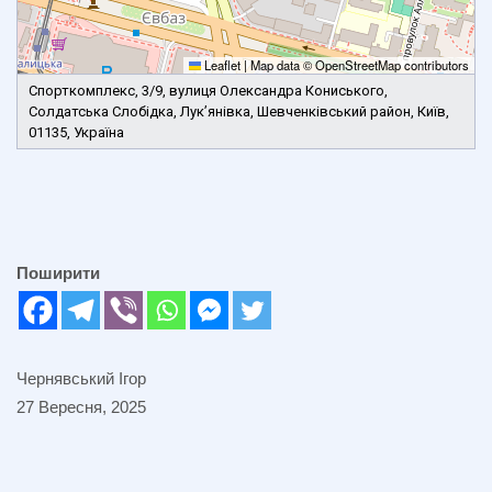
Leaflet
|
Map data ©
OpenStreetMap
contributors
Спорткомплекс, 3/9, вулиця Олександра Кониського,
Солдатська Слобідка, Лукʼянівка, Шевченківський район, Київ,
01135, Україна
Поширити
Чернявський Ігор
27 Вересня, 2025