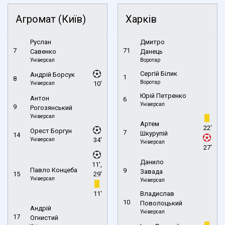
Агромат (Київ)
Харків
Руслан
Дмитро
7
71
Савенко
Данець
Універсал
Воротар
Сергій Білик
Андрій Борсук
1
8
Воротар
Універсал
10'
Юрій Петренко
Антон
6
Універсал
9
Рогозянський
Універсал
Артем
22'
Орест Боргун
7
Шкурупій
14
Універсал
34'
Універсал
27'
Данило
11',
Павло Концеба
9
Завада
15
29'
Універсал
Універсал
11'
Владислав
10
Поволоцький
Андрій
Універсал
17
Огнистий