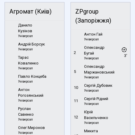
Агромат (Київ)
ZPgroup
(Запоріжжя)
Данило
Кузіков
Антон Гай
Універсал
Універсал
Андрій Борсук
Олександр
Універсал
2
Бугай
3'
Тарас
Універсал
Коваленко
Олександр
Універсал
5
Маржановський
Павло Концеба
Універсал
Універсал
Сергій Дубовик
10
Антон
Універсал
Рогозянський
Сергій Рідний
Універсал
11
Універсал
Руслан
Юрій
Савенко
12
Васильченко
Універсал
Універсал
Олег Миронов
Микита
Універсал