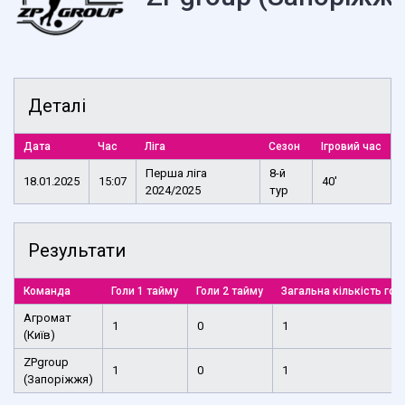
Деталі
Дата
Час
Ліга
Сезон
Ігровий час
Перша ліга
8-й
18.01.2025
15:07
40'
2024/2025
тур
Результати
Команда
Голи 1 тайму
Голи 2 тайму
Загальна кількість гол
Агромат
1
0
1
(Київ)
ZPgroup
1
0
1
(Запоріжжя)