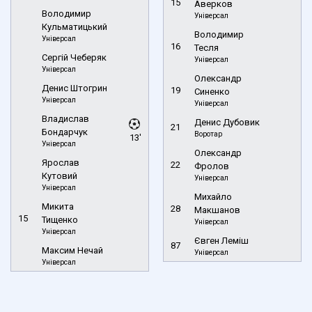
15
Аверков
Володимир
Універсал
Кульматицький
Володимир
Універсал
16
Тесля
Сергій Чеберяк
Універсал
Універсал
Олександр
Денис Штогрин
19
Синенко
Універсал
Універсал
Владислав
Денис Дубовик
21
Бондарчук
Воротар
13'
Універсал
Олександр
Ярослав
22
Фролов
Кутовий
Універсал
Універсал
Михайло
Микита
28
Макшанов
15
Тищенко
Універсал
Універсал
Євген Леміш
87
Максим Нечай
Універсал
Універсал