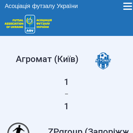
Асоціація футзалу України
Агромат (Київ)
1
—
1
ZPgroup (Запоріжжя