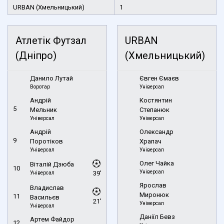
URBAN (Хмельницький)
1
Атлетік Футзал
URBAN
(Дніпро)
(Хмельницький)
Данило Лутай
Євген Ємаєв
Воротар
Універсал
Андрій
Костянтин
5
Мельник
Степанюк
Універсал
Універсал
Андрій
Олександр
9
Поротіков
Храпач
Універсал
Універсал
Олег Чайка
Віталій Дзюба
10
Універсал
Універсал
39'
Ярослав
Владислав
Миронюк
11
Васильєв
21'
Універсал
Універсал
Даніїл Бевз
Артем Файдор
12