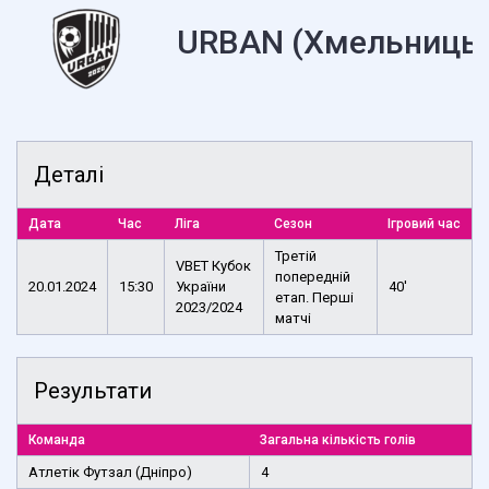
URBAN (Хмельниць
Деталі
Дата
Час
Ліга
Сезон
Ігровий час
Третій
VBET Кубок
попередній
20.01.2024
15:30
України
40'
етап. Перші
2023/2024
матчі
Результати
Команда
Загальна кількість голів
Атлетік Футзал (Дніпро)
4