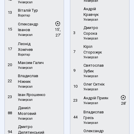
Універсал
Універсал
Андрій
Віталій Тур
13
Кравчук
Воротар
Універсал
Олександр
Дмитро
15
15',
Іванов
3
Сорока
Універсал
27'
Універсал
Леонід
Кіріл
17
Хомічев
7
Сторожук
Воротар
Універсал
Максим Галич
20
Святослав
Універсал
9
Зубик
Владислав
Універсал
22
Ніжник
Олег Ситнік
10
Універсал
Універсал
Іван Ярошенко
23
Андрій Приян
Універсал
23
Універсал
28'
Даниіл
Владислав
88
Мозговий
44
Гресь
Універсал
Універсал
Дмитро
Олександр
94
Делятинський