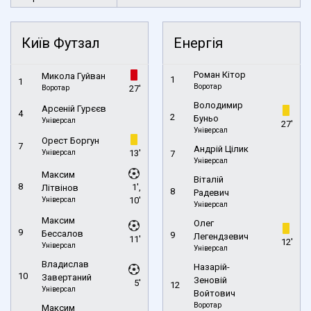
Київ Футзал
Енергія
Роман Кітор
Микола Гуйван
1
1
Воротар
Воротар
27'
Володимир
Арсеній Гурєєв
4
2
Буньо
Універсал
27'
Універсал
Орест Боргун
7
Андрій Цілик
Універсал
13'
7
Універсал
Максим
Віталій
8
1',
Літвінов
8
Радевич
Універсал
10'
Універсал
Максим
Олег
9
Бессалов
9
Легендзевич
11'
12'
Універсал
Універсал
Владислав
Назарій-
10
Завертаний
Зеновій
5'
12
Універсал
Войтович
Воротар
Максим