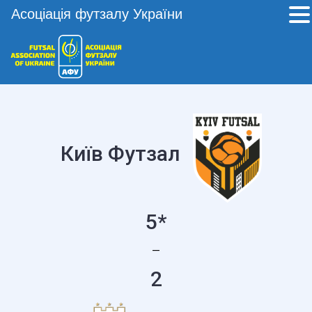
Асоціація футзалу України
Київ Футзал
5*
—
2