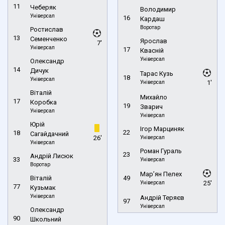
11
Чеберяк
Володимир
Універсал
16
Кардаш
Воротар
Ростислав
13
Семенченко
Ярослав
7'
Універсал
17
Квасній
Універсал
Олександр
14
Дичук
Тарас Кузь
18
Універсал
Універсал
1'
Віталій
Михайло
17
Коробка
19
Зварич
Універсал
Універсал
Юрій
Ігор Марциняк
22
18
Сагайдачний
26'
Універсал
Універсал
Роман Гураль
23
Андрій Лисюк
33
Універсал
Воротар
Мар’ян Пелех
Віталій
49
Універсал
25'
77
Кузьмак
Універсал
Андрій Теряєв
97
Універсал
Олександр
90
Школьний