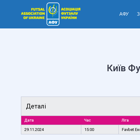
АФУ
З
Київ Ф
Деталі
Дата
Час
Ліга
29.11.2024
15:00
Favbet Ек