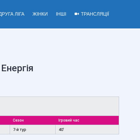
ДРУГА ЛІГА
ЖІНКИ
ІНШІ
ТРАНСЛЯЦІЇ
Енергія
Сезон
Ігровий час
7-й тур
40'