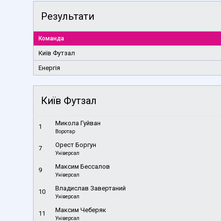
Результати
Команда
Київ Футзал
Енергія
Київ Футзал
Микола Гуйван
1
Воротар
Орест Боргун
7
Універсал
Максим Бессалов
9
Універсал
Владислав Завертаний
10
Універсал
Максим Чеберяк
11
Універсал