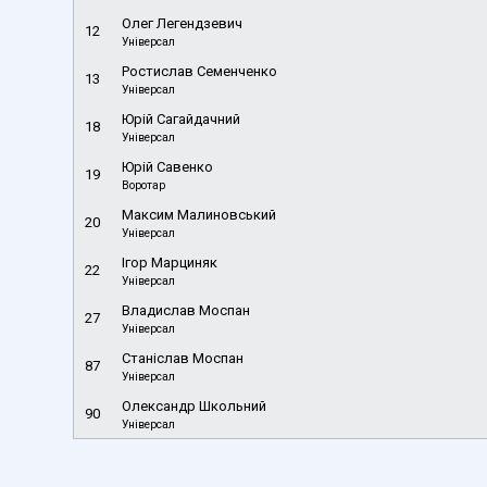
Олег Легендзевич
12
Універсал
Ростислав Семенченко
13
Універсал
Юрій Сагайдачний
18
Універсал
Юрій Савенко
19
Воротар
Максим Малиновський
20
Універсал
Ігор Марциняк
22
Універсал
Владислав Моспан
27
Універсал
Станіслав Моспан
87
Універсал
Олександр Школьний
90
Універсал