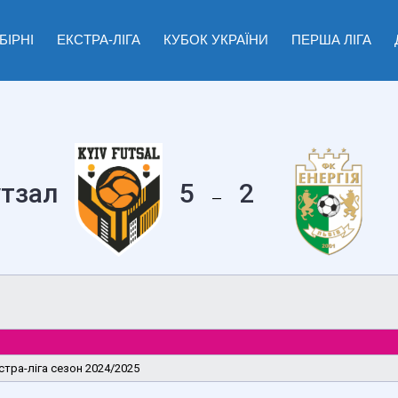
БІРНІ
ЕКСТРА-ЛІГА
КУБОК УКРАЇНИ
ПЕРША ЛІГА
утзал
5
2
—
стра-ліга сезон 2024/2025