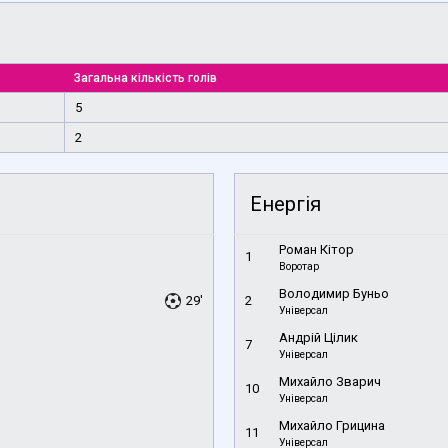
Загальна кількість голів
5
2
Енергія
Роман Кітор
1
Воротар
Володимир Буньо
29'
2
Універсал
Андрій Цілик
7
Універсал
Михайло Зварич
10
Універсал
Михайло Грицина
11
Універсал