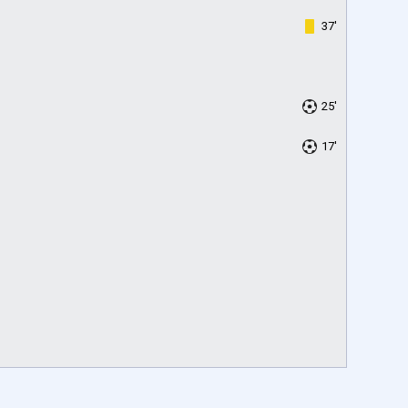
37'
25'
17'