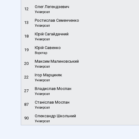
Олег Легендзевич
12
Універсал
Ростислав Семенченко
13
Універсал
Юрій Сагайдачний
18
Універсал
Юрій Савенко
19
Воротар
Максим Малиновський
20
Універсал
Ігор Марциняк
22
Універсал
Владислав Моспан
27
Універсал
Станіслав Моспан
87
Універсал
Олександр Школьний
90
Універсал