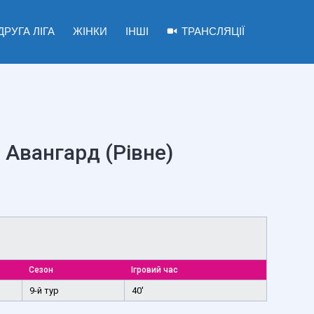
ДРУГА ЛІГА
ЖІНКИ
ІНШІ
ТРАНСЛЯЦІЇ
 Авангард (Рівне)
Сезон
Ігровий час
9-й тур
40'