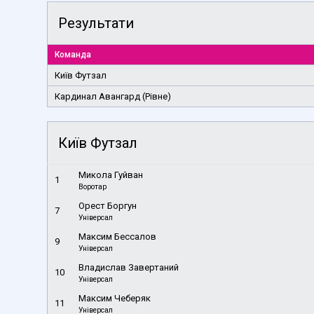
Результати
Команда
Київ Футзал
Кардинал Авангард (Рівне)
Київ Футзал
Микола Гуйван
1
Воротар
Орест Боргун
7
Універсал
Максим Бессалов
9
Універсал
Владислав Завертаний
10
Універсал
Максим Чеберяк
11
Універсал