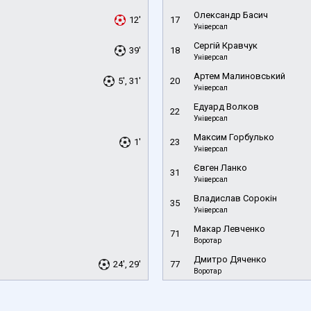
Олександр Басич
12'
17
Універсал
Сергій Кравчук
39'
18
Універсал
Артем Малиновський
5', 31'
20
Універсал
Едуард Волков
22
Універсал
Максим Горбулько
1'
23
Універсал
Євген Ланко
31
Універсал
Владислав Сорокін
35
Універсал
Макар Левченко
71
Воротар
Дмитро Дяченко
24', 29'
77
Воротар