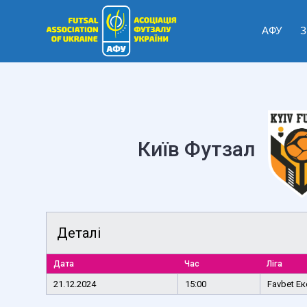
АФУ
З
Київ Футзал
Деталі
Дата
Час
Ліга
21.12.2024
15:00
Favbet Ек