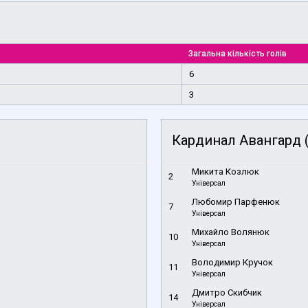
Загальна кількість голів
6
3
Кардинал Авангард (
Микита Козлюк
2
Універсал
Любомир Парфенюк
7
Універсал
Михайло Волянюк
10
Універсал
Володимир Кручок
11
Універсал
Дмитро Скибчик
14
Універсал