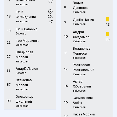
27'
Вадим
Універсал
8
Данилюк
Юрій
Універсал
18
29',
Сагайдачний
Даніїл Чижик
Універсал
40'
9
Універсал
12'
Юрій Савенко
19
Андрій
Воротар
10
Хамдамов
36'
Ігор Марциняк
Універсал
22
Універсал
Владислав
Владислав
11
Первєєв
27
Моспан
Універсал
Універсал
Ростислав
Андрій Лисюк
14
Ростківський
33
Воротар
Універсал
Станіслав
Артур
87
Моспан
15
Хібовський
Універсал
Універсал
Олександр
Кирило-Ілля
90
Школьний
16
Бабак
Універсал
Універсал
Нікіта Чорний
17