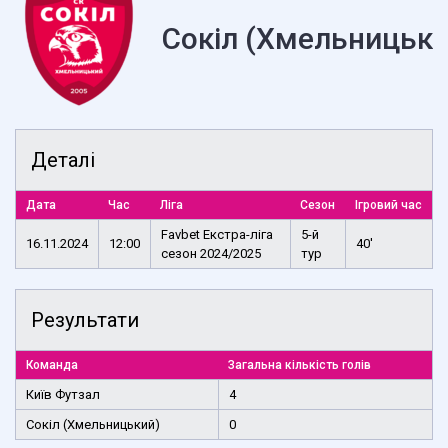
Сокіл (Хмельницьки
Деталі
Дата
Час
Ліга
Сезон
Ігровий час
Favbet Екстра-ліга
5-й
16.11.2024
12:00
40'
сезон 2024/2025
тур
Результати
Команда
Загальна кількість голів
Київ Футзал
4
Сокіл (Хмельницький)
0