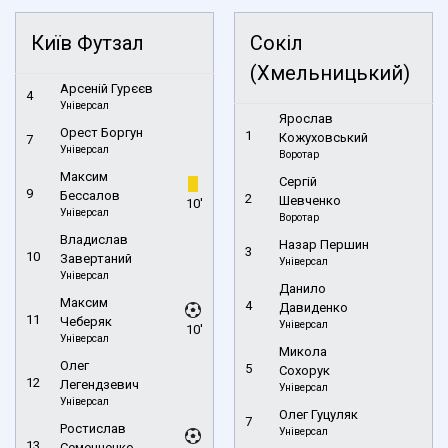
Київ Футзал
Сокіл
(Хмельницький)
Арсеній Гурєєв
4
Універсал
Ярослав
Орест Боргун
1
Кожуховський
7
Універсал
Воротар
Максим
Сергій
9
Бессалов
2
Шевченко
10'
Універсал
Воротар
Владислав
Назар Першин
3
10
Завертаний
Універсал
Універсал
Данило
Максим
4
Давиденко
11
Чеберяк
Універсал
10'
Універсал
Микола
Олег
5
Сохорук
12
Легендзевич
Універсал
Універсал
Олег Гуцуляк
7
Ростислав
Універсал
13
Семенченко