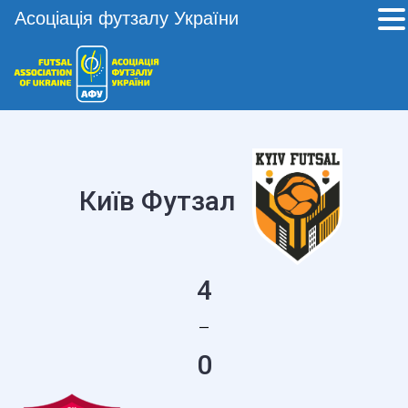
Асоціація футзалу України
Київ Футзал
4
—
0