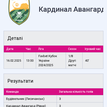
Кардинал Авангард 
Деталі
Дата
Час
Ліга
Сезон
Ігровий час
Favbet Кубок
1/8
16.02.2025
13:00
України
Другі
40'
2024/2025
матчі
Результати
Команда
Загальна кількість голів
Будівельник (Лисичанськ)
3
Кардинал Авангард (Рівне)
3