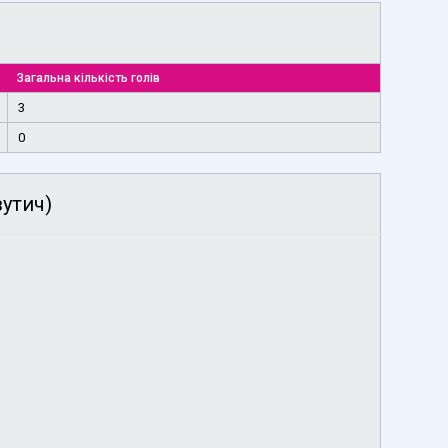
Загальна кількість голів
3
0
утич)