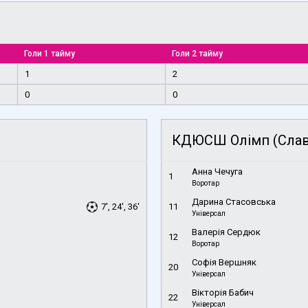
Голи 1 тайму
Голи 2 тайму
1
2
0
0
КДЮСШ Олімп (Слав
Анна Чечуга
1
Воротар
Дарина Стасовська
7', 24', 36'
11
Універсал
Валерія Сердюк
12
Воротар
Софія Вершняк
20
Універсал
Вікторія Бабич
22
Універсал