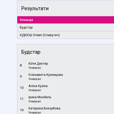
Результати
Команда
Будстар
КДЮСШ Олімп (Славутич)
Будстар
Юлія Дехтяр
8
Універсал
Єлизавета Кузнецова
9
Універсал
Аліна Кузіна
10
Універсал
Ірина Мокбель
11
Універсал
Катерина Беззубова
19
Універсал