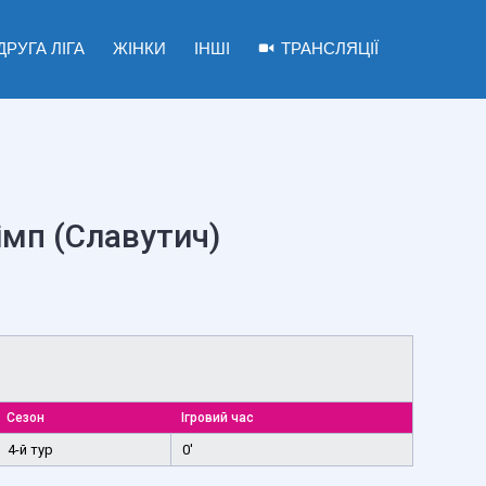
ДРУГА ЛІГА
ЖІНКИ
ІНШІ
ТРАНСЛЯЦІЇ
мп (Славутич)
Сезон
Ігровий час
4-й тур
0'