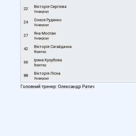
Вікторія Сергієва
22
Універсал
Олеся Руденко
24
Універсал
Яна Моспан
27
Універсал
Вікторія Сагайдачна
42
Воротар
Ірина Кузубова
66
Воротар
Вікторія Лісна
88
Універсал
Головний тренер: Олександр Ратич