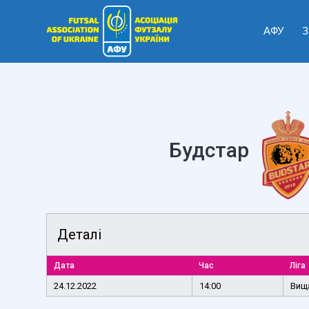
АФУ
З
Будстар
Деталі
Дата
Час
Ліга
24.12.2022
14:00
Вища