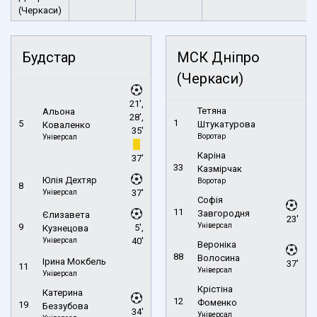
(Черкаси)
Будстар
МСК Дніпро
(Черкаси)
21',
Тетяна
Альона
28',
1
5
Штукатурова
Коваленко
35'
Воротар
Універсал
Каріна
37'
33
Казмірчак
Юлія Дехтяр
Воротар
8
Універсал
37'
Софія
11
Завгородня
Єлизавета
23'
Універсал
9
5',
Кузнецова
Універсал
40'
Вероніка
88
Волосина
Ірина Мокбель
37'
11
Універсал
Універсал
Крістіна
Катерина
12
Фоменко
19
Беззубова
34'
Універсал