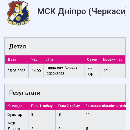
МСК Дніпро (Черкаси)
Деталі
Дата
Час
Ліга
Сезон
Ігровий час
Вища ліга (жінки)
7-й
25.03.2023
14:00
40'
2022/2023
тур
Результати
Команда
Голи 1 тайму
Голи 2 тайму
Загальна кількість голів
Будстар
3
8
11
МСК
Дніпро
2
3
5