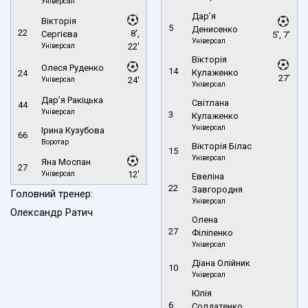
Універсал
Дар’я
Вікторія
5
Денисенко
22
8',
Сергієва
5', 7'
Універсал
Універсал
22'
Вікторія
Олеся Руденко
14
Кулаженко
24
27'
Універсал
24'
Універсал
Дар’я Ракіцька
Світлана
44
Універсал
3
Кулаженко
Універсал
Ірина Кузубова
66
Воротар
Вікторія Білас
15
Універсал
Яна Моспан
27
Універсал
12'
Евеліна
22
Завгородня
Головний тренер:
Універсал
Олександр Ратич
Олена
27
Філіпенко
Універсал
Діана Олійник
10
Універсал
Юлія
6
Солдатенко