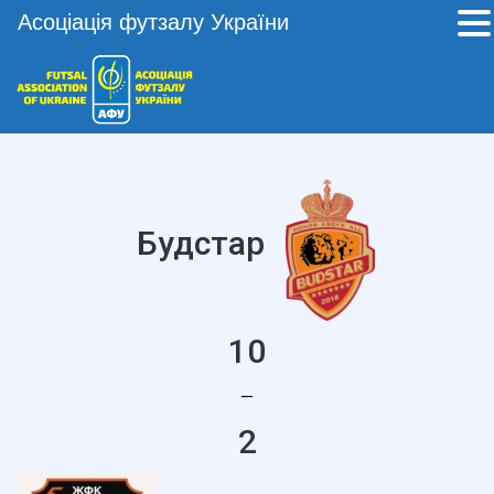
Асоціація футзалу України
Будстар
10
—
2