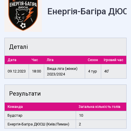
Енергія-Багіра ДЮС
Деталі
Дата
Час
Ліга
Сезон
Ігровий час
Вища ліга (жінки)
09.12.2023
18:00
4 тур
40'
2023/2024
Результати
Команда
Загальна кількість голів
Будстар
10
Енергія-Багіра ДЮСШ (Київ/Лиман)
2