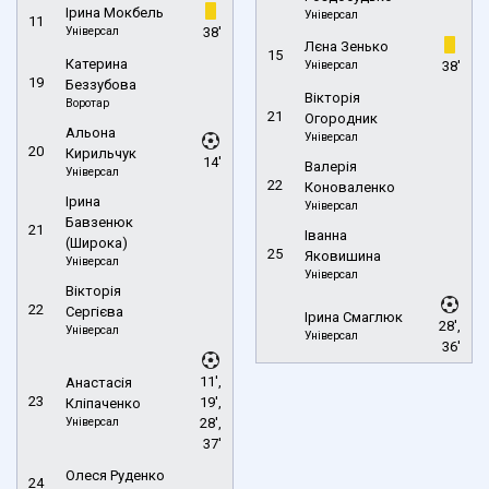
Ірина Мокбель
Універсал
11
Універсал
38'
Лєна Зенько
15
Катерина
Універсал
38'
19
Беззубова
Вікторія
Воротар
21
Огородник
Альона
Універсал
20
Кирильчук
14'
Валерія
Універсал
22
Коноваленко
Ірина
Універсал
Бавзенюк
21
Іванна
(Широка)
25
Яковишина
Універсал
Універсал
Вікторія
22
Сергієва
Ірина Смаглюк
28',
Універсал
Універсал
36'
11',
Анастасія
23
19',
Кліпаченко
Універсал
28',
37'
Олеся Руденко
24