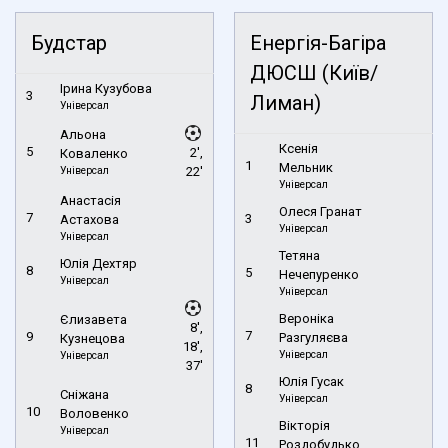
Будстар
Енергія-Багіра
ДЮСШ (Київ/
Ірина Кузубова
3
Лиман)
Універсал
Альона
Ксенія
5
2',
Коваленко
1
Мельник
Універсал
22'
Універсал
Анастасія
Олеся Гранат
7
3
Астахова
Універсал
Універсал
Тетяна
Юлія Дехтяр
8
5
Нечепуренко
Універсал
Універсал
Вероніка
Єлизавета
8',
7
9
Разгуляєва
Кузнецова
18',
Універсал
Універсал
37'
Юлія Гусак
8
Сніжана
Універсал
10
Воловенко
Вікторія
Універсал
11
Роздобудько